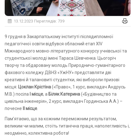
13.12.2023
Переглядів: 739
9 грудня в Закарпатському інституті післядипломної
педагогічної освіти відбувся обласний етап ХІV
Міжнародного мовно-літературного конкурсу учнівської та
студентської молоді імені Тараса Шевченка. Цьогоріч
творчу та обдаровану молодь Природничо-гуманітарного
фахового коледжу ДВНЗ «УжНУ» представляти дві
креативні й талановиті студентки, які вибороли призові
місця:
Цоклан Крістіна
(«Право», 1 курс, викладач Андрусь
М.В.) посіла
І місце
, а
Біляк Катерина
(«Будівництво та
цивільна інженерія», 2 курс, викладач Гординська А.А.) –
почесне
ІІ місце
.
Пам’ятаємо, що за кожним переможним результатом,
великим чи малим, стоїть титанічна праця, наполегливість і,
неодмінно, колективна робота!