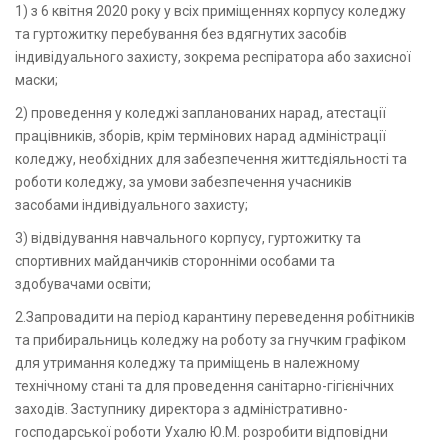
1) з 6 квітня 2020 року у всіх приміщеннях корпусу коледжу
та гуртожитку перебування без вдягнутих засобів
індивідуального захисту, зокрема респіратора або захисної
маски;
2) проведення у коледжі запланованих нарад, атестації
працівників, зборів, крім термінових нарад адміністрації
коледжу, необхідних для забезпечення життєдіяльності та
роботи коледжу, за умови забезпечення учасників
засобами індивідуального захисту;
3) відвідування навчального корпусу, гуртожитку та
спортивних майданчиків сторонніми особами та
здобувачами освіти;
2.Запровадити на період карантину переведення робітників
та прибиральниць коледжу на роботу за гнучким графіком
для утримання коледжу та приміщень в належному
технічному стані та для проведення санітарно-гігієнічних
заходів. Заступнику директора з адміністративно-
господарської роботи Ухалю Ю.М. розробити відповідни