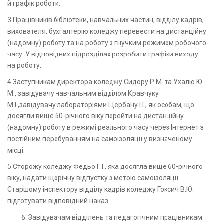
й графік роботи.
3.Працівників бібліотеки, навчальних частин, відділу кадрів,
вихователя, бухгалтерію коледжу перевести на дистанційну
(надомну) роботу та на роботу з гнучким режимом робочого
часу. У відповідних підрозділах розробити графіки виходу
на роботу.
4.Заступникам директора коледжу Сидору Р.М. та Ухалю Ю.
М., завідувачу навчальним відділом Кравчуку
М.І.,завідувачу лабораторіями Щербану І.І., як особам, що
досягли вище 60-річного віку перейти на дистанційну
(надомну) роботу в режимі реального часу через Інтернет з
постійним перебуванням на самоізоляції у визначеному
місці.
5.Сторожу коледжу Федьо Г.І., яка досягла вище 60-річного
віку, надати щорічну відпустку з метою самоізоляції.
Старшому інспектору відділу кадрів коледжу Гоксич В.Ю.
підготувати відповідний наказ.
Завідувачам відділень та педагогічним працівникам