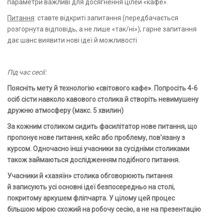
параметри важливі для досягнення цілей «кафе».
Питання
: ставте відкриті запитання (передбачається
розгорнута відповідь, а не лише «так/ні»); гарне запитання
дає шанс виявити нові ідеї й можливості
Під час сесії:
Поясніть мету й технологію «світового кафе». Попросіть 4-6
осіб сісти навколо
кавового столика
й створіть невимушену
дружню атмосферу (макс. 5 хвилин)
За кожним столиком сидить
фасилітатор
нове питання, що
пропонує нове питання, кейс або проблему, пов'язану з
курсом. Одночасно інші учасники за сусідніми столиками
також займаються дослідженням подібного питання.
Учасники й «хазяїн» столика
обговорюють
питання
й
записують
усі основні ідеї безпосередньо на столі,
покритому аркушем фліпчарта. У цілому цей процес
більшою мірою схожий на робочу сесію, а не на презентацію