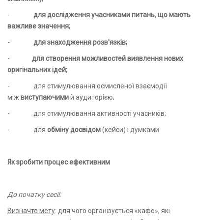
-
для дослідження
учасниками
питань, що
мають
важливе значення;
-
для знаходження
розв'язків;
-
для створення можливостей виявлення
нових
оригінальних ідей;
- для стимулювання осмисленої взаємодії
між
виступаючими
й аудиторією;
- для стимулювання активності учасників;
- для
обміну досвідом
(кейси) і думками
Як зробити процес ефективним
До початку сесії:
Визначте мету
: для чого організується «кафе», які