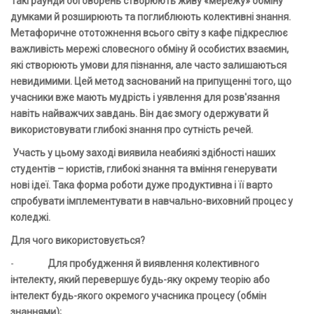
Такі раунди обговорень створюють живу «мережу» обміну
думками й розширюють та поглиблюють колективні знання.
Метафоричне ототожнення всього світу з кафе підкреслює
важливість мережі словесного обміну й особистих взаємин,
які створюють умови для пізнання, але часто залишаються
невидимими. Цей метод заснований на припущенні того, що
учасники вже мають мудрість і уявлення для розв'язання
навіть найважчих завдань. Він дає змогу одержувати й
використовувати глибокі знання про сутність речей.
Участь у цьому заході виявила неабиякі здібності наших
студентів – юристів, глибокі знання та вміння генерувати
нові ідеї. Така форма роботи дуже продуктивна і її варто
спробувати імплементувати в навчально-виховний процес у
коледжі.
Для чого використовується?
-
Для пробудження й виявлення
колективного
інтелекту,
який перевершує будь-яку окрему теорію або
інтелект будь-якого окремого учасника процесу (обмін
знаннями);