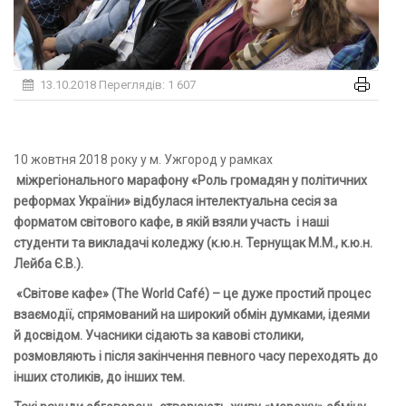
13.10.2018
Переглядів: 1 607
10 жовтня 2018 року у м. Ужгород у рамках
міжрегіонального марафону «Роль громадян у політичних
реформах України» відбулася інтелектуальна сесія за
форматом світового кафе, в якій взяли участь і наші
студенти та викладачі коледжу (к.ю.н. Тернущак М.М., к.ю.н.
Лейба Є.В.).
«Світове кафе» (The World Café) – це дуже простий процес
взаємодії, спрямований на широкий обмін думками, ідеями
й досвідом. Учасники сідають за кавові столики,
розмовляють і після закінчення певного часу переходять до
інших столиків
, до інших тем.