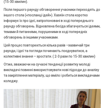
(15-30 хвилин).
Після першого раунду обговорення учасники
переходять
до
іншого стола («посланці ідей»). Хазяїн стола коротко
інформує їх про ідеї, запропоновані в ході попереднього
раунду обговорень. Відновлена бесіда збагачується ідеями,
темами й питаннями, порушеними в ході попередніх
обговорень із іншими учасниками.
Цей процес повторюється кілька разів –зазвичай три
раунди, і ідеї та погляди починають
поєднуватися,
а
колективні знання – зростати. ( 2-3 рази по 15-30 хвилин)
Отже, зважаючи на сучасні тенденції розвитку молоді
викладачі повинні використовувати нові підходи до аналізу
та закріплення матеріалу, що вміло і робиться викладачами
коледжу.