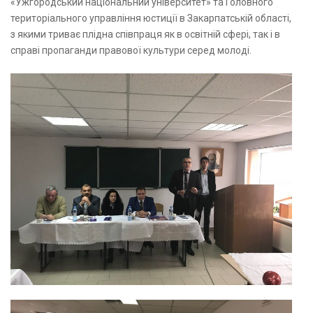
«Ужгородський національний університет» та Головного
територіального управління юстиції в Закарпатській області,
з якими триває плідна співпраця як в освітній сфері, так і в
справі пропаганди правової культури серед молоді.