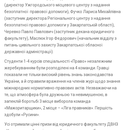
(директор Ужгородського місцевого центру з надання
безоплатної правової допомоги), Фучко Лариса Михайлівна
(заступник директора Регіонального центру з надання
безоплатної правової допомоги у Закарпатській області),
Черевко Павло Павлович (заступник декана юридичного
факультету), Маслюк Ігор Федорович (начальник відділу з
питань цивільного захисту Закарпатської обласної
державної адміністрації).
Студенти 1-4 курсів спеціальності «Право» незалежним
жеребкуванням були розподілені на 4 команди. Гравці
показали не тільки високий рівень знань законодавства
України, а й справили враження на членів журі щодо знання
міжнародних нормативно-правових актів. Незважаючи на
те, що атмосфера була дружньою та невимушеною, в
запеклій боротьбі 3 місце виборола команда
«Мажоритарщики», 2 місце – «Ліга правників». Першість
здобули «Русини».
Усі отримали цінні призи від юридичного факультету ДВНЗ