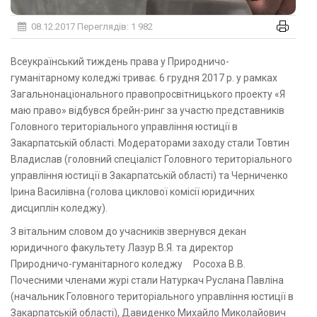
08.12.2017
Переглядів: 1 982
Всеукраїнський тиждень права у Природничо-
гуманітарному коледжі триває. 6 грудня 2017 р. у рамках
Загальнонаціонального правопросвітницького проекту «Я
маю право» відбувся брейн-ринг за участю представників
Головного територіального управління юстиції в
Закарпатській області. Модераторами заходу стали Товтин
Владислав (головний спеціаліст Головного територіального
управління юстиції в Закарпатській області) та Черниченко
Ірина Василівна (голова циклової комісії юридичних
дисциплін коледжу).
З вітальним словом до учасників звернувся декан
юридичного факультету Лазур В.Я. та директор
Природничо-гуманітарного коледжу Росоха В.В.
Почесними членами журі стали Натуркач Руслана Павліна
(начальник Головного територіального управління юстиції в
Закарпатській області), Давиденко Михайло Миколайович