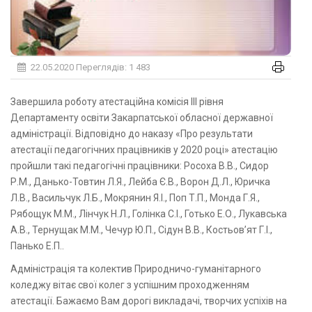
22.05.2020
Переглядів: 1 483
Завершила роботу атестаційна комісія ІІІ рівня
Департаменту освіти Закарпатської обласної державної
адміністрації. Відповідно до наказу «Про результати
атестації педагогічних працівників у 2020 році» атестацію
пройшли такі педагогічні працівники: Росоха В.В., Сидор
Р.М., Данько-Товтин Л.Я., Лейба Є.В., Ворон Д.Л., Юричка
Л.В., Васильчук Л.Б., Мокрянин Я.І., Поп Т.П., Монда Г.Я.,
Рябощук М.М., Лінчук Н.Л., Голінка С.І., Готько Е.О., Лукавська
А.В., Тернущак М.М., Чечур Ю.П., Сідун В.В., Костьов’ят Г.І.,
Панько Е.П..
Адміністрація та колектив Природничо-гуманітарного
коледжу вітає свої колег з успішним проходженням
атестації. Бажаємо Вам дорогі викладачі, творчих успіхів на