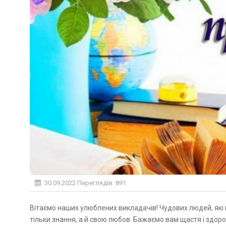
30.09.2022
Переглядів: 891
Вітаємо наших улюблених викладачів! Чудових людей, які присвятили свою роботу, все своє життя, подарували нам не
тільки знання, а й свою любов. Бажаємо вам щастя і здоров