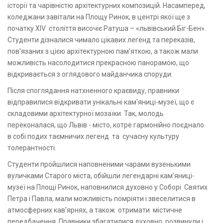
історії та чарівністю архітектурних композицій. Насамперед,
коледжани завітали на Площу Ринок, в центрі якої ще з
початку ХIV століття височіє Ратуша – «львівський Біг-Бен».
Студенти дізналися чимало цікавих легенд та переказів,
пов'язаних з цією архітектурною пам'яткою, а також мали
можливість насолодитися прекрасною панорамою, що
відкривається з оглядового майданчика споруди.
Після споглядання натхненного краєвиду, правники
відправилися відкривати унікальні кам'яниці-музеї, що є
складовими архітектурної мозаїки. Так, молодь
переконалася, що Львів - місто, котре гармонійно поєднало
в собі подих таємничих легенд та сучасну культуру
толерантності.
Студенти пройшлися наповненими чарами вузенькими
вуличками Старого міста, обійшли легендарні кам'яниці-
музеї на Площі Ринок, наповнилися духовно у Соборі Святих
Петра і Павла, мали можливість помріяти і звеселитися в
атмосферних кав'ярнях, а також отримати містичне
передбачення. Правники збагатилися духовно, розвинули і