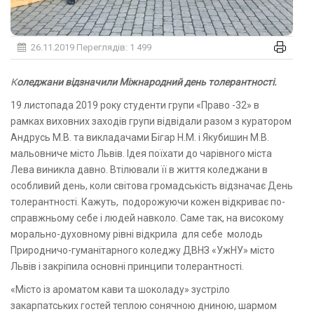
26.11.2019
Переглядів: 1 499
Коледжани відзначили Міжнародний день толерантності.
19 листопада 2019 року студенти групи «Право -32» в
рамках виховних заходів групи відвідали разом з куратором
Андрусь М.В. та викладачами Бігар Н.М. і Якубишин М.В.
мальовниче місто Львів. Ідея поїхати до чарівного міста
Лева виникла давно. Втілювали її в життя коледжани в
особливий день, коли світова громадськість відзначає День
толерантності. Кажуть, подорожуючи кожен відкриває по-
справжньому себе і людей навколо. Саме так, на високому
морально-духовному рівні відкрила для себе молодь
Природничо-гуманітарного коледжу ДВНЗ «УжНУ» місто
Львів і закріпила основні принципи толерантності.
«Місто із ароматом кави та шоколаду» зустріло
закарпатських гостей теплою сонячною дниною, шармом