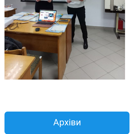
Aрхіви