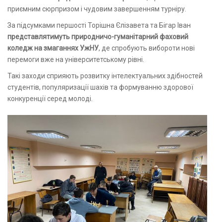
приємним сюрпризом і чудовим завершенням турніру.
За підсумками першості Торішна Єлізавета та Бігар Іван
представлятимуть природничо-гуманітарний фаховий
коледж на змаганнях УжНУ
, де спробують вибороти нові
перемоги вже на університетському рівні.
Такі заходи сприяють розвитку інтелектуальних здібностей
студентів, популяризації шахів та формуванню здорової
конкуренції серед молоді.