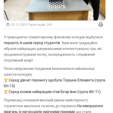
05.11.2025
Переглядів: 363
У природничо-гуманітарному фаховому коледжі відбулася
першість із шахів серед студентів
. Змагання традиційно
зібрали найкращих шанувальників інтелектуальної гри, які
продемонстрували логіку, зосередженість і справжній
спортивний азарт.
Після напружених поєдинків визначилися найсильніші
шахісти коледжу.
Серед дівчат перемогу здобула Торішна Єлізавета (група
КН-13)
.
Серед юнаків найкращим став Бігар Іван (група ФК-11)
.
Переможці показали високий рівень майстерності,
стратегічне мислення та волю до перемоги.
На завершення
змагань їх нагородили смачними призами
, що стало