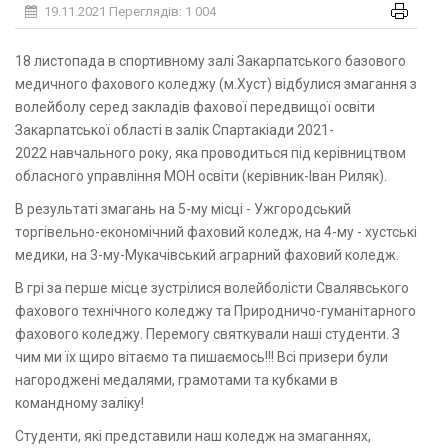
19.11.2021
Переглядів: 1 004
18 листопада в спортивному залі Закарпатського базового
медичного фахового коледжу (м.Хуст) відбулися змагання з
волейболу серед закладів фахової передвищої освіти
Закарпатської області в залік Спартакіади 2021-
2022 навчального року, яка проводиться під керівництвом
обласного управління МОН освіти (керівник-Іван Риляк).
В результаті змагань на 5-му місці - Ужгородський
торгівельно-економічний фаховий коледж, на 4-му - хустські
медики, на 3-му-Мукачівський аграрний фаховий коледж.
В грі за перше місце зустрілися волейболісти Свалявського
фахового технічного коледжу та Природничо-гуманітарного
фахового коледжу. Перемогу святкували наші студенти. З
чим ми їх щиро вітаємо та пишаємось!!! Всі призери були
нагороджені медалями, грамотами та кубками в
командному заліку!
Студенти, які представили наш коледж на змаганнях,