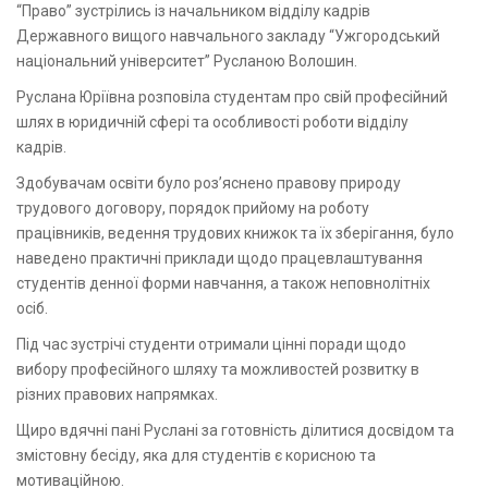
“Право” зустрілись із начальником відділу кадрів
Державного вищого навчального закладу “Ужгородський
національний університет” Русланою Волошин.
Руслана Юріївна розповіла студентам про свій професійний
шлях в юридичній сфері та особливості роботи відділу
кадрів.
Здобувачам освіти було роз’яснено правову природу
трудового договору, порядок прийому на роботу
працівників, ведення трудових книжок та їх зберігання, було
наведено практичні приклади щодо працевлаштування
студентів денної форми навчання, а також неповнолітніх
осіб.
Під час зустрічі студенти отримали цінні поради щодо
вибору професійного шляху та можливостей розвитку в
різних правових напрямках.
Щиро вдячні пані Руслані за готовність ділитися досвідом та
змістовну бесіду, яка для студентів є корисною та
мотиваційною.