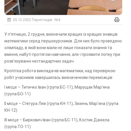
05.12.2022
Переглядів: 964
У п’ятницю, 2 грудня, визначали кращих із кращих знавців
математики серед першокурсників. Для них було проведено
олімпіаду, в якій вони мали не лише показати знання та
вміння, набуті протягом навчання, але і проявити логіку при
розв’язуванні нестандартних задач.
Кропітка робота викладачів математики, над перевіркою
робіт учасників завершилась визначенням переможців:
І місце – Титичко Іван (група БС-11), Марущак Мар’яна
(група БО-11)
ІІ місце – Стегура Лев (група КН-11), Зизень Мар’яна (група
КН-12)
ІІІ місце – Биркович Іван (група БС-11), Костик Данієла
(група ТО-11)