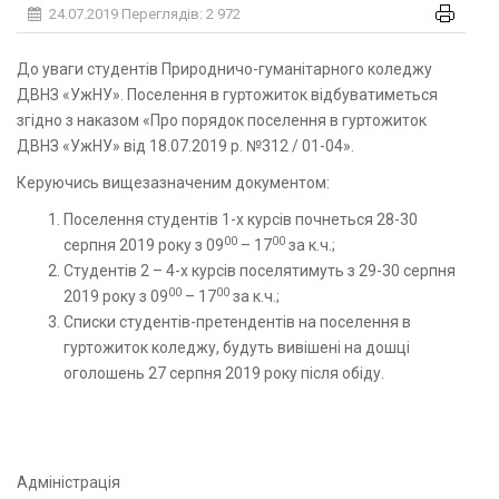
24.07.2019
Переглядів: 2 972
До уваги студентів Природничо-гуманітарного коледжу
ДВНЗ «УжНУ». Поселення в гуртожиток відбуватиметься
згідно з наказом «Про порядок поселення в гуртожиток
ДВНЗ «УжНУ» від 18.07.2019 р. №312 / 01-04».
Керуючись вищезазначеним документом:
Поселення студентів 1-х курсів почнеться 28-30
00
00
серпня 2019 року з 09
– 17
за к.ч.;
Студентів 2 – 4-х курсів поселятимуть з 29-30 серпня
00
00
2019 року з 09
– 17
за к.ч.;
Списки студентів-претендентів на поселення в
гуртожиток коледжу, будуть вивішені на дошці
оголошень 27 серпня 2019 року після обіду.
Адміністрація