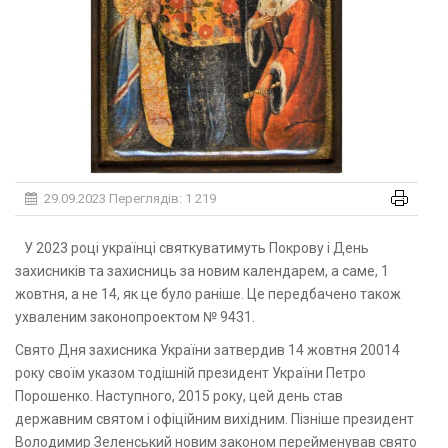
29.09.2023
Переглядів: 1 219
У 2023 році українці святкуватимуть Покрову і День
захисників та захисниць за новим календарем, а саме, 1
жовтня, а не 14, як це було раніше. Це передбачено також
ухваленим законопроектом № 9431.
Свято Дня захисника України затвердив 14 жовтня 20014
року своїм указом тодішній президент України Петро
Порошенко. Наступного, 2015 року, цей день став
державним святом і офіційним вихідним. Пізніше президент
Володимир Зеленський новим законом перейменував свято