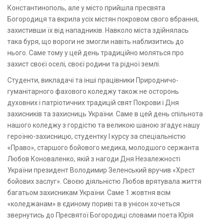
Константинополь, але у місто прийшла пресвята
Богородиця та вкрила усіх містян покровом свого вбрання,
захистивши їх від нападників. Навколо міста здійнялась
така буря, що вороги не змогли навіть наблизитись до
нього. Саме тому у цей день традиційно моляться про
захист своєї оселі, своєї родини та рідної землі.
Студенти, викладачі та інші працівники Природничо-
гуманітарного фахового коледжу також не осторонь
духовних і патріотичних традицій свят Покрови і Дня
захисників та захисниць України. Саме в цей день спільнота
нашого коледжу з гордістю та великою шаною згадує нашу
героїню-захисницю, студентку І курсу за спеціальністю
«Право», старшого бойового медика, молодшого сержанта
Любов Коноваленко, якій з нагоди Дня Незалежності
України президент Володимир Зеленський вручив «Хрест
бойових заслуг». Своєю діяльністю Любов врятувала життя
багатьом захисникам України. Саме 1 жовтня всім
«коледжанам» в єдиному пориві та в унісон хочеться
звернутись до Пресвятої Богородиці словами поета Юрія