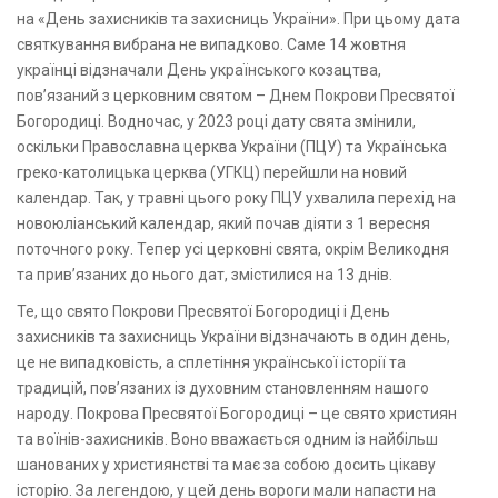
на «День захисників та захисниць України». При цьому дата
святкування вибрана не випадково. Саме 14 жовтня
українці відзначали День українського козацтва,
пов’язаний з церковним святом – Днем Покрови Пресвятої
Богородиці. Водночас, у 2023 році дату свята змінили,
оскільки Православна церква України (ПЦУ) та Українська
греко-католицька церква (УГКЦ) перейшли на новий
календар. Так, у травні цього року ПЦУ ухвалила перехід на
новоюліанський календар, який почав діяти з 1 вересня
поточного року. Тепер усі церковні свята, окрім Великодня
та прив’язаних до нього дат, змістилися на 13 днів.
Те, що свято Покрови Пресвятої Богородиці і День
захисників та захисниць України відзначають в один день,
це не випадковість, а сплетіння української історії та
традицій, пов’язаних із духовним становленням нашого
народу. Покрова Пресвятої Богородиці – це свято християн
та воїнів-захисників. Воно вважається одним із найбільш
шанованих у християнстві та має за собою досить цікаву
історію. За легендою, у цей день вороги мали напасти на