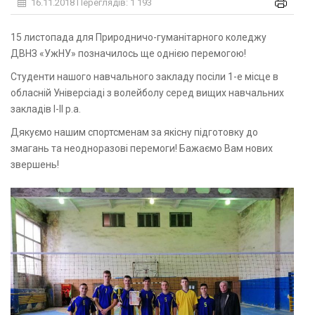
16.11.2018
Переглядів: 1 193
15 листопада для Природничо-гуманітарного коледжу
ДВНЗ «УжНУ» позначилось ще однією перемогою!
Студенти нашого навчального закладу посіли 1-е місце в
обласній Універсіаді з волейболу серед вищих навчальних
закладів І-ІІ р.а.
Дякуємо нашим спортсменам за якісну підготовку до
змагань та неодноразові перемоги! Бажаємо Вам нових
звершень!