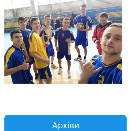
Aрхіви