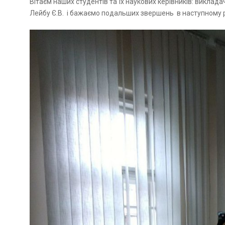
Вітаєм наших студентів та їх наукових керівників: викла
Лейбу Є.В. і бажаємо подальших звершень в наступному р