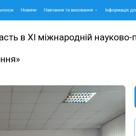
Анонси
Новини
Навчання та виховання
Інформація дл
асть в ХІ міжнародній науково-
ання»