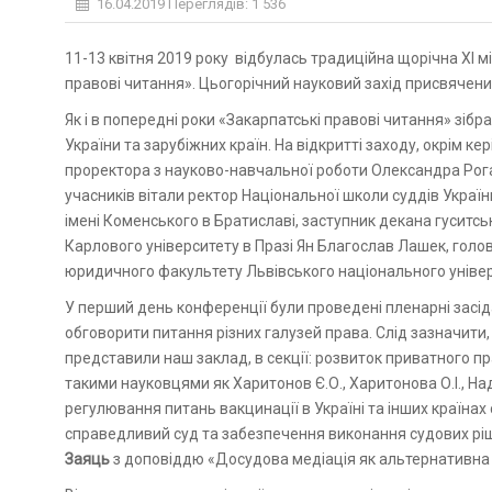
16.04.2019
Переглядів: 1 536
11-13 квітня 2019 року відбулась традиційна щорічна ХІ міжнародна науково-практична конференція «Закарпатські
правові читання». Цьогорічний науковий захід присвячен
Як і в попередні роки «Закарпатські правові читання» зіб
України та зарубіжних країн. На відкритті заходу, окрім 
проректора з науково-навчальної роботи Олександра Рог
учасників вітали ректор Національної школи суддів Украї
імені Коменського в Братиславі, заступник декана гуситсь
Карлового університету в Празі Ян Благослав Лашек, голо
юридичного факультету Львівського національного уніве
У перший день конференції були проведені пленарні засід
обговорити питання різних галузей права. Слід зазначити
представили наш заклад, в секції: розвиток приватного пр
такими науковцями як Харитонов Є.О., Харитонова О.І., На
регулювання питань вакцинації в Україні та інших країнах 
справедливий суд та забезпечення виконання судових ріш
Заяць
з доповіддю «Досудова медіація як альтернативна