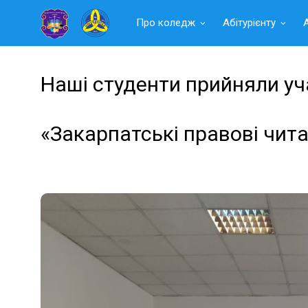
Читать
Про коледж
Абітурієнту
далее
Наші студенти прийняли уч
«Закарпатські правові чит