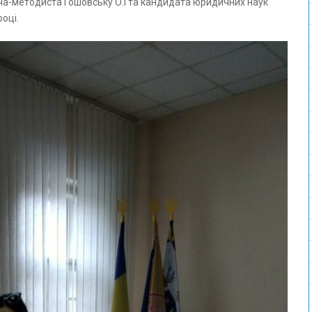
дача-методиста Гошовську О.І та кандидата юридичних наук
оці.