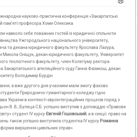
ий пам’яті професора Хоми Олексика.
рали навколо себе поважних гостей із юридичної спільноти
керівництва Ужгородського національного університету,
ача та декана юридичного факультету Ярослава Лазура,
ни Микола Оніщук, декан юридичного факультету, Університет
кого теологічного факультету, член Колегіуму ректора
ва Закарпатського апеляційного суду Ганна Фазикош, декан
рситету Володимир Бурдін.
ання, а вже другого дня учасники мали змогу фахово
, студенти Природничо-гуманітарного коледжу гідно
ава України в контексті євроінтеграційних процесів поряд з
дьон В. В., Булеца С.Б. успішно виступив з доповіддю «Правове
світу» студент ІV курсу
Євгеній Гошовський
; а в секції: право на
ень також успішно виступила студентка ІV курсу
Романна
 форма вирішення цивільних справ».