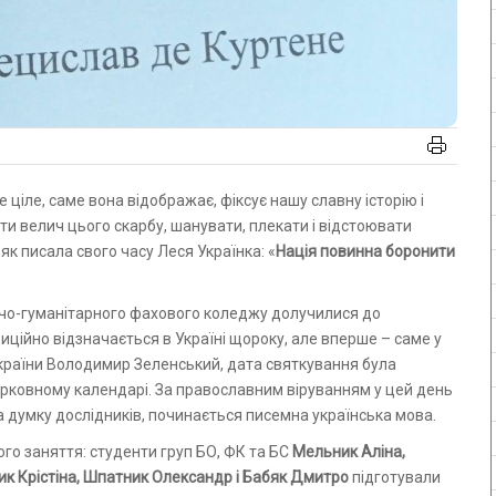
и велич цього скарбу, шанувати, плекати і відстоювати
як писала свого часу Леся Українка: «
Нація повинна боронити
ичо-гуманітарного фахового коледжу долучилися до
диційно відзначається в Україні щороку, але вперше – саме у
України Володимир Зеленський, дата святкування була
ерковному календарі. За православним віруванням у цей день
на думку дослідників, починається писемна українська мова.
ого заняття: студенти груп БО, ФК та БС
Мельник Аліна,
ик Крістіна, Шпатник Олександр і Бабяк Дмитро
підготували