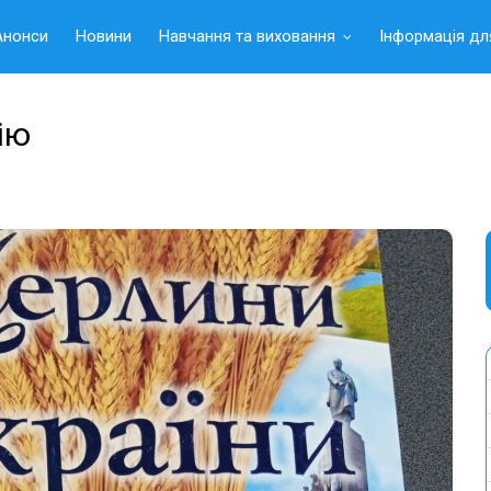
Анонси
Новини
Навчання та виховання
Інформація дл
ію