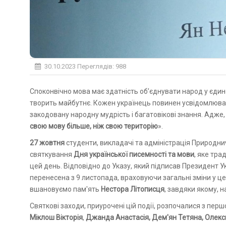
30.10.2023
Переглядів: 988
Споконвічно мова має здатність об’єднувати народ у єдине ціле, саме вона відображає, фіксує нашу славну історію і
творить майбутнє. Кожен українець повинен усвідомлюват
закодовану народну мудрість і багатовікові знання. Адже, 
свою мову більше, ніж свою територію
».
27 жовтня
студенти, викладачі та адміністрація Природн
святкування
Дня української писемності та мови
, яке тра
цей день. Відповідно до Указу, який підписав Президент 
перенесена з 9 листопада, враховуючи загальні зміни у ц
вшановуємо пам'ять
Нестора Літописця
, завдяки якому, 
Святкові заходи, приурочені цій події, розпочалися з перш
Міклош Вікторія
,
Джанда Анастасія, Дем'ян Тетяна, Олекс