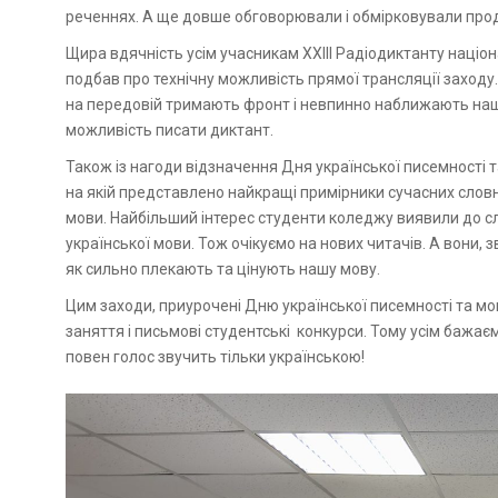
реченнях. А ще довше обговорювали і обмірковували про
Щира вдячність усім учасникам ХХІІІ Радіодиктанту націона
подбав про технічну можливість прямої трансляції заходу
на передовій тримають фронт і невпинно наближають на
можливість писати диктант.
Також із нагоди відзначення Дня української писемності 
на якій представлено найкращі примірники сучасних словни
мови. Найбільший інтерес студенти коледжу виявили до сл
української мови. Тож очікуємо на нових читачів. А вони,
як сильно плекають та цінують нашу мову.
Цим заходи, приурочені Дню української писемності та мо
заняття і письмові студентські конкурси. Тому усім бажаємо
повен голос звучить тільки українською!