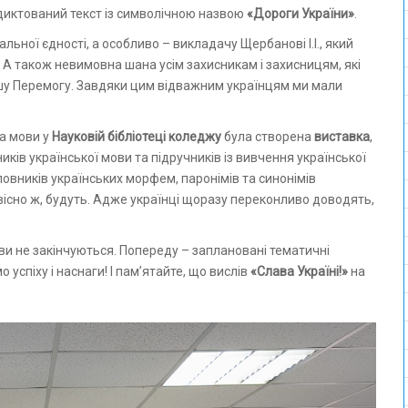
диктований текст із символічною назвою
«Дороги України»
.
льної єдності, а особливо – викладачу Щербанові І.І., який
. А також невимовна шана усім захисникам і захисницям, які
шу Перемогу. Завдяки цим відважним українцям ми мали
та мови у
Науковій бібліотеці коледжу
була створена
виставка
,
ків української мови та підручників із вивчення української
овників українських морфем, паронімів та синонімів
 звісно ж, будуть. Адже українці щоразу переконливо доводять,
ви не закінчуються. Попереду – заплановані тематичні
 успіху і наснаги! І пам’ятайте, що вислів
«Слава Україні!»
на