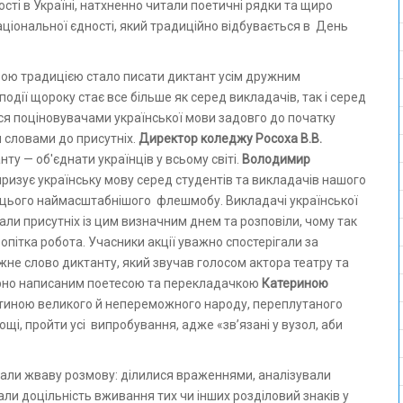
ості в Україні, натхненно читали поетичні рядки та щиро
іональної єдності, який традиційно відбувається в День
ою традицією стало писати диктант усім дружним
події щороку стає все більше як серед викладачів, так і серед
ся поціновувачами української мови задовго до початку
ми словами до присутніх.
Директор коледжу Росоха В.В.
ту — об'єднати українців у всьому світі.
Володимир
изує українську мову серед студентів та викладачів нашого
 цього наймасштабнішого флешмобу. Викладачі української
али присутніх із цим визначним днем та розповіли, чому так
ропітка робота. Учасники акції уважно спостерігали за
жне слово диктанту, який звучав голосом актора театру та
ерно написаним поетесою та перекладачкою
Катериною
астиною великого й непереможного народу, переплутаного
щі, пройти усі випробування, адже «зв’язані у вузол, аби
чали жваву розмову: ділилися враженнями, аналізували
али доцільність вживання тих чи інших розділовий знаків у