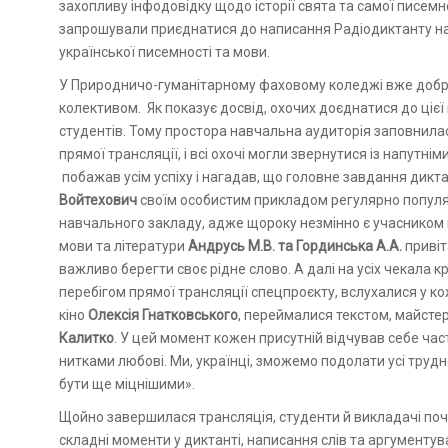
захопливу інфодовідку щодо історії свята та самої писемн
запрошували приєднатися до написання Радіодиктанту нац
української писемності та мови.
У Природничо-гуманітарному фаховому коледжі вже добр
колективом. Як показує досвід, охочих доєднатися до цієї 
студентів. Тому простора навчальна аудиторія заповнила
прямої трансляції, і всі охочі могли звернутися із напутні
побажав усім успіху і нагадав, що головне завдання диктан
Войтехович
своїм особистим прикладом регулярно популяр
навчального закладу, адже щороку незмінно є учасником
мови та літератури
Андрусь М.В. та Гординська А.А.
привіт
важливо берегти своє рідне слово. А далі на усіх чекала к
перебігом прямої трансляції спецпроєкту, вслухалися у ко
кіно
Олексія Гнатковського
, переймалися текстом, майст
Калитко
. У цей момент кожен присутній відчував себе ч
нитками любові. Ми, українці, зможемо подолати усі трудно
бути ще міцнішими».
Щойно завершилася трансляція, студенти й викладачі по
складні моменти у диктанті, написання слів та аргументув