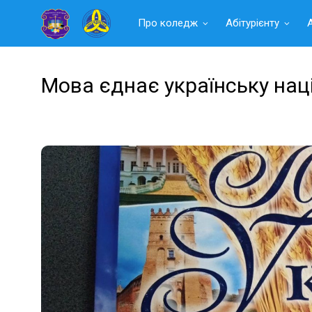
Читать
Про коледж
Абітурієнту
далее
Мова єднає українську нац