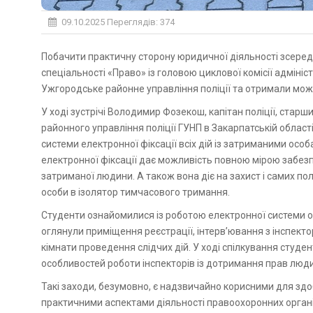
09.10.2025
Переглядів: 374
Побачити практичну сторону юридичної діяльності зсередини! Таку мету поставили перед собою студенти 3 курсу
спеціальності «Право» із головою циклової комісії адміні
Ужгородське районне управління поліції та отримали мож
У ході зустрічі Володимир Фозекош, капітан поліції, ста
районного управління поліції ГУНП в Закарпатській област
системи електронної фіксації всіх дій із затриманими осо
електронної фіксації дає можливість повною мірою забезп
затриманої людини. А також вона діє на захист і самих пол
особи в ізолятор тимчасового тримання.
Студенти ознайомилися із роботою електронної системи обл
оглянули приміщення реєстрації, інтерв’ювання з інспект
кімнати проведення слідчих дій. У ході спілкування студе
особливостей роботи інспекторів із дотримання прав люд
Такі заходи, безумовно, є надзвичайно корисними для здо
практичними аспектами діяльності правоохоронних органі