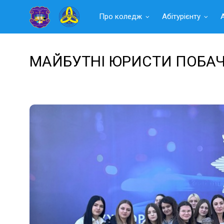
Читать
Про коледж
Абітурієнту
далее
МАЙБУТНІ ЮРИСТИ ПОБАЧ