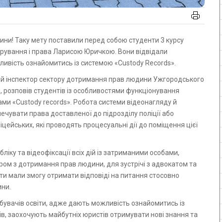
стрування і права Ларисою Юричкою. Вони відвідали
ливість ознайомитись із системою «Custody Records».
рший інспектор сектору дотримання прав людини Ужгородського
і, розповів студентів із особливостями функціонування
бами «Custody records». Робота системи відеонагляду й
ечувати права доставленої до підрозділу поліції або
іцейських, які проводять процесуальні дії до поміщення цієї
іку та відеофіксації всіх дій із затриманими особами,
ором з дотримання прав людини, для зустрічі з адвокатом та
нти мали змогу отримати відповіді на питання стосовно
ини.
бувачів освіти, адже дають можливість ознайомитись із
в, заохочують майбутніх юристів отримувати нові знання та