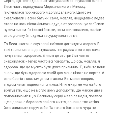
Сергія, що несподівано активізувалася з небувалою силою.
Леся часто відвідувала Мержинського в Мінську,
піклувалася про хворого й доглядала його. Цього не
схвалювали Лесині батьки: сама, мовляв, нещодавно ледве
стала на ноги після кількох недуг, а от розпорошує свої сили
чужим лихом. Як і кожні батьки, вони хвилювалися, жаліли
свою доньку й подумки засуджували все це.
Та Леся нікого не слухала й поїхала доглядати хворого. В
такі хвилини вона дратувалась і не раділа з того, що сама
почувалася здоровою. В листі до сестри Лілі навіть
скаржилася: «Тепер часто всі говорять, що ось, мовляв, я
здорова і що це мусить бути дуже приємним. Е, якби-то вони
знали, що бути здоровою самій для мене нічого не варто». А
сили Сергія з кожним днем згасали. Він мало говорив,
згодом не міг підвестися з ліжка. Ніякі лікарі не могли його
врятувати, ніщо не могло йому допомогти. Ще майже два з
половиною місяці у Лесиному серці жевріла надія, поетеса
ще відважно боролася за його життя, вона ще так хотіла
його залишити поруч себе. Та такого бажаного чуда не