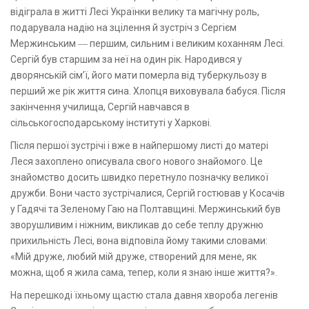
відіграла в житті Лесі Українки велику та магічну роль,
подарувала надію на зцілення й зустріч з Сергієм
Мержинським ― першим, сильним і великим коханням Лесі.
Сергій був старшим за неї на один рік. Народився у
дворянській сім’ї, його мати померла від туберкульозу в
перший же рік життя сина. Хлопця виховувала бабуся. Після
закінчення училища, Сергій навчався в
сільськогосподарському інституті у Харкові.
Після першої зустрічі і вже в найпершому листі до матері
Леся захоплено описувала свого нового знайомого. Це
знайомство досить швидко перетнуло позначку великої
дружби. Вони часто зустрічалися, Сергій гостював у Косачів
у Гадячі та Зеленому Гаю на Полтавщині. Мержинський був
зворушливим і ніжним, викликав до себе теплу дружню
прихильність Лесі, вона відповіла йому такими словами:
«Мій друже, любий мій друже, створений для мене, як
можна, щоб я жила сама, тепер, коли я знаю інше життя?».
На перешкоді їхньому щастю стала давня хвороба легенів