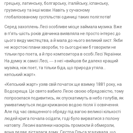
грецьку, латинську, болгарську, італійську, іспанську,
грузинську та інші мови. Навіть у сучасному
глобалізованому суспільстві одиниці таких поліглотів!
Серед захоплень Лесі особливе місце займала музика. Вже
в п’ять-шість років дівчинка виявляла не просто інтерес до
цього виду мистецтва, а й мала до нього великий хист. Якби
не жорстокі плани хвороби, то сьогодні ми б говорили не
тільки про поета, а й про композитора в особі Лесі Українки.
На думку ж самої Лесі, ― з неї «вийшов би далеко кращий
музи́ка, ніж поет, та тільки біда, що природа утяла...
кепський жарт».
«Кепський жарт» узяв свій початок ще взимку 1881 року, на
Водохреща. Це свято вабило Лесю своєю обрядовістю, тому
попросилася подивитись, як спускатимуть в небо голубів, як
умиватимуться люди крижаною водою після її освячення.
Але під час священного обряду під вагою великої кількості
людей крига почала осідати, годі було вирватися з полону
натовпу. Лесині валянки наскрізь промокли й обмерзли,
вона ледве дісталася дому. Сестра Ольга згадувала, що