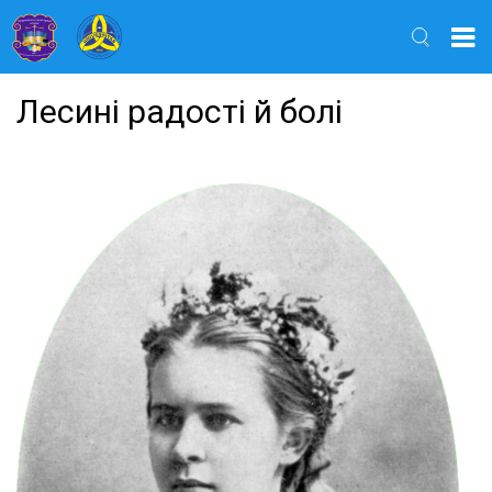
Найти
Лесині радості й болі