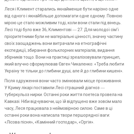
Леся і Климент старались якнайменше бути нарізно одне
від одного і якнайбільше допомагати одне одному. Повною
мірою це стало можливим тоді, коли вони стали під вінець.
Лесі тоді було вже 36, Климентові ― 27. Для молодої сім’ї
пріоритетними були не матеріальні цінності, значну частину
своїх заощаджень вони витрачали на етнографічні
експедиції, збирання фольклорних матеріалів, видання
збірників тощо. Вони на практиці зреалізовували принцип,
який влучно сформулював Євген Чикаленко: «Треба любити
Україну те тільки до глибини душі, але й до глибини кишені».
Після одруження вони часто змінювали місце проживання.
У Криму лікарі поставили Лесі страшний діагноз ―
туберкульоз нирки. Останні роки життя поетеса провела на
Кавказі. Ніби відчуваючи, що їй відпущено вже зовсім мало
часу, Леся працювала з неймовірною силою. Саме в ці
останні роки вона написала твори першорядної ваги:
«Лісова пісня», «Камінний господар», «Оргія».