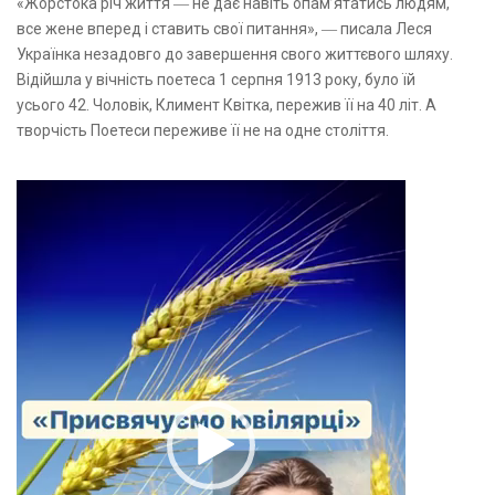
«Жорстока річ життя ― не дає навіть опам’ятатись людям,
все жене вперед і ставить свої питання», ― писала Леся
Українка незадовго до завершення свого життєвого шляху.
Відійшла у вічність поетеса 1 серпня 1913 року, було їй
усього 42. Чоловік, Климент Квітка, пережив її на 40 літ. А
творчість Поетеси переживе її не на одне століття.
Відеопрогравач