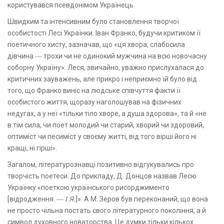
користувався псевдонімом Українець.
Швидким та інтенсивним було становлення творчої
особистості Лесі Українки. Іван Франко, будучи критиком її
поетичного хисту, зазначав, що «ця хвора, слабосила
дівчина ― трохи чи не одинокий мужчина на всю новочасну
соборну Україну». Леся, звичайно, уважно прислухалася до
критичних зауважень, але прикро і неприємно їй було від
того, що Франко виніс на людське співчуття факти її
особистого життя, щоразу наголошував на фізичних
недугах, а у неї «тільки тіло хворе, а душа здорова», та й «не
в тім сила, чи поет молодий чи старий, хворий чи здоровий,
оптиміст чи песиміст у своєму житті, від того вірші його ні
кращі, ні гірші».
Загалом, літературознавці позитивно відгукувались про
творчість поетеси. До прикладу, Д. Донцов назвав Лесю
Українку «поеткою українського рисорджименто
[відродження. ―
І.Я.
]». А М. Зеров був переконаний, що вона
не просто чільна постать свого літературного покоління, а й
символ духовного новаторства. Це думки тільки кількох