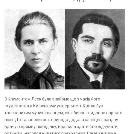
З Климентом Леся була знайома ще з часів його
студентства в Київському університеті. Квітка був
талановитим музикознавцем, він збирав і видавав народні
пісні. До талановитості природа додала хлопцеві лагідну
вдачу і скромну поведінку, наділила здатністю відчувати,
розуміти і насолоджуватися прекрасним. Саме Квітчина