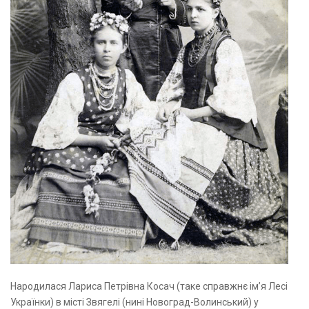
Народилася Лариса Петрівна Косач (таке справжнє ім’я Лесі
Українки) в місті Звягелі (нині Новоград-Волинський) у