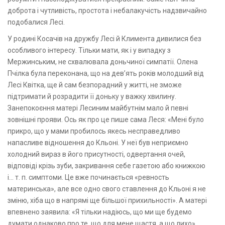
доброта і чутливість, простота і небалакучість надзвичайно
подобалися Лесі.
У родині Косачів на дружбу Лесі й Климента дивилися без
особливого інтересу. Тільки мати, як і у випадку з
Мержинським, не схвалювала доньчиної симпатії. Олена
Пчілка була переконана, що на дев’ять років молодший від
Лесі Квітка, ще й сам безпорадний у житті, не зможе
підтримати й розрадити її доньку у важку хвилину.
Занепокоєння матері Лесиним майбутнім мало й певні
зовнішні прояви. Ось як про це пише сама Леся: «Мені було
прикро, що у мами пробилось якесь несправедливо
напасливе відношення до Кльоні. У неї був неприємно
холодний вираз в його присутності, одвертання очей,
відповіді крізь зуби, закривання себе газетою або книжкою
і... т. п. симптоми. Це вже починається «ревность
материнська», але все одно свого ставлення до Кльоні я не
зміню, хіба що в напрямі ще більшої прихильності». А матері
впевнено заявила: «Я тільки надіюсь, що ми ще будемо
думати однаково про те, що для мене щастя, а що лихо».