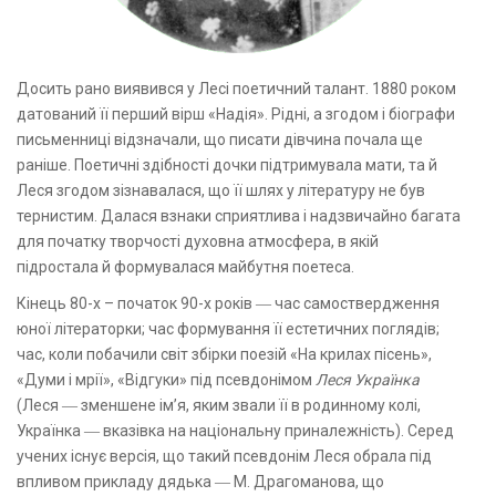
Досить рано виявився у Лесі поетичний талант. 1880 роком
датований її перший вірш «Надія». Рідні, а згодом і біографи
письменниці відзначали, що писати дівчина почала ще
раніше. Поетичні здібності дочки підтримувала мати, та й
Леся згодом зізнавалася, що її шлях у літературу не був
тернистим. Далася взнаки сприятлива і надзвичайно багата
для початку творчості духовна атмосфера, в якій
підростала й формувалася майбутня поетеса.
Кінець 80-х – початок 90-х років ― час самоствердження
юної літераторки; час формування її естетичних поглядів;
час, коли побачили світ збірки поезій «На крилах пісень»,
«Думи і мрії», «Відгуки» під псевдонімом
Леся Українка
(Леся ― зменшене ім’я, яким звали її в родинному колі,
Українка ― вказівка на національну приналежність). Серед
учених існує версія, що такий псевдонім Леся обрала під
впливом прикладу дядька ― М. Драгоманова, що