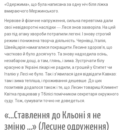
«Одержима», що була написана за одну ніч біля ліжка
вмираючого Мержинського.
Нервове й фізичне напруження, сильна перевтома дали
свої невідворотні наслідки ― Леся знов захворіла. На цей
раз під атаку хвороби потрапили легені. І знову строгий
режим і понижена творча діяльність. Чернівці, Італія,
Швейцарія намагалися покращити Лесине здоров’я, що
частково й було досягнуто. Та знову надходила осінь,
незабаром дощі, а там, глянь, і зима. Зустрічати білу
красуню в Україні лікарі не радили, а грошей у Єгипет чи
Італію у Лесі не було. Так і з’явилася ідея відвідати Кавказ:
там і зима тепліша, і проживання дешевше. До цих
позитивів додалося також і те, що Лесин товариш Климент
Квітка працював у Тбілісі помічником секретаря окружного
суду. Тож, сумувати точно не доведеться.
«...Ставлення до Кльоні я не
зміню ...» (Лесине одруження)