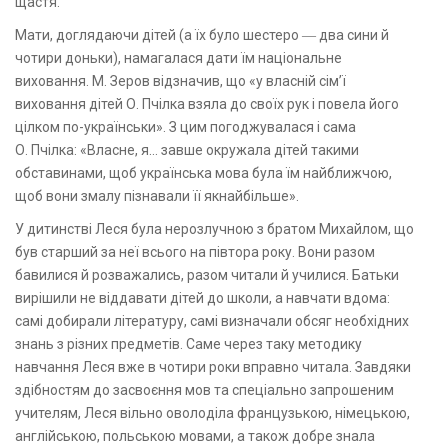
щастя.
Мати, доглядаючи дітей (а їх було шестеро ― два сини й
чотири доньки), намагалася дати їм національне
виховання. М. Зеров відзначив, що «у власній сім’ї
виховання дітей О. Пчілка взяла до своїх рук і повела його
цілком по-українськи». З цим погоджувалася і сама
О. Пчілка: «Власне, я... завше окружала дітей такими
обставинами, щоб українська мова була їм найближчою,
щоб вони змалу пізнавали її якнайбільше».
У дитинстві Леся була нерозлучною з братом Михайлом, що
був старший за неї всього на півтора року. Вони разом
бавилися й розважались, разом читали й училися. Батьки
вирішили не віддавати дітей до школи, а навчати вдома:
самі добирали літературу, самі визначали обсяг необхідних
знань з різних предметів. Саме через таку методику
навчання Леся вже в чотири роки вправно читала. Завдяки
здібностям до засвоєння мов та спеціально запрошеним
учителям, Леся вільно оволоділа французькою, німецькою,
англійською, польською мовами, а також добре знала