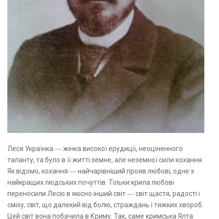
Леся Українка ― жінка високої ерудиції, неоціненного
таланту, та було в її житті земне, але неземної сили кохання.
Як відомо, кохання ― найчарівніший прояв любові, одне з
найкращих людських почуттів. Тільки крила любові
переносили Лесю в якісно інший світ ― світ щастя, радості і
сміху; світ, що далекий від болю, страждань і тяжких хвороб.
Цей світ вона побачила в Криму. Так, саме кримська Ялта