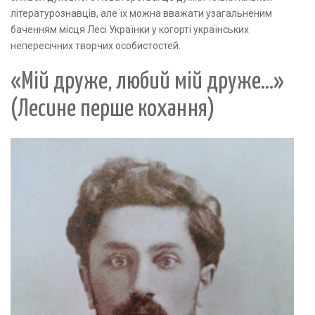
літературознавців, але їх можна вважати узагальненим
баченням місця Лесі Українки у когорті українських
непересічних творчих особистостей.
«Мій друже, любий мій друже...»
(Лесине перше кохання)