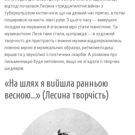
відтоді почалася Лесина «тридцятилітня війна» з
туберкульозом кістки ноги, що на деякий час пригас, а потім
поширився на кисть лівої руки. З цього часу ― вимушені
поїздки на лікування й згасання мрії стати піаністкою. Та
музиканткою Леся таки стала, щоправда ― в художній
творчості, де пристрасть і знання музики віддзеркалились
повною мірою в музикальних образах, ритмомелодиці
віршів та у звукописі її поетичних скарбів. А розмова про
письменницю буде неповною, якщо не згадати її творчих
шедеврів.
«На шлях я вийшла ранньою
весною...» (Лесина творчість)