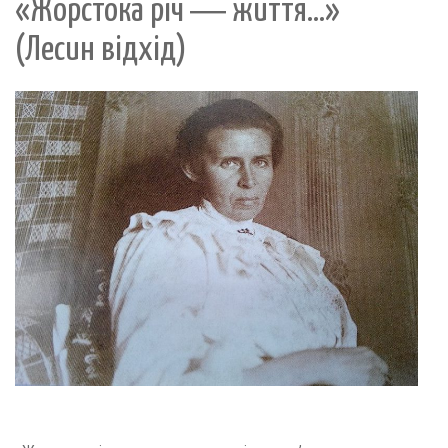
«Жорстока річ ― життя...»
(Лесин відхід)