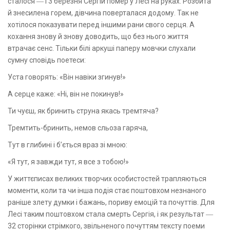
сталося ― і 3 березня Сергій помер у Лесі на руках. Розбита
й знесилена горем, дівчина поверталася додому. Так не
хотілося показувати перед іншими рани свого серця. А
кохання знову й знову доводить, що без нього життя
втрачає сенс. Тільки білі аркуші паперу мовчки слухали
сумну сповідь поетеси:
Уста говорять: «Він навіки згинув!»
А серце каже: «Ні, він не покинув!»
Ти чуєш, як бринить струна якась тремтяча?
Тремтить-бринить, немов сльоза гаряча,
Тут в глибині і б’ється враз зі мною:
«Я тут, я завжди тут, я все з тобою!»
У життєписах великих творчих особистостей трапляються
моменти, коли та чи інша подія стає поштовхом незнаного
раніше злету думки і бажань, пориву емоцій та почуттів. Для
Лесі таким поштовхом стала смерть Сергія, і як результат ―
32 сторінки стрімкого, звільненого почуттям тексту поеми