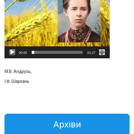
00:00
01:27
М.В. Андрусь,
І.Ф. Шаркань
Aрхіви