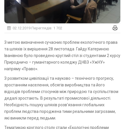
02.12.2019
Переглядів: 1 702
З метою визначення сучасних проблем екологічного права
та шляхів їх вирішення 28 листопада Гайду Катериною
Іванівною було проведено круглий стіл зі студентами 2 курсу
Природничо – гуманітарного коледжу ДНВЗ «УжНУ»
напряму «Право».
З розвитком цивілізації та науково – технічного прогресу,
зростанням населення, обсягів виробництва та його
відходів проблеми стосунків між природою та суспільством
дедалі зростають. В результаті промислової діяльності.
Необхідність пошуку шляхів розв’язання глобальних
проблем людства породжена тими реальними загрозами,
які виникли перед людьми.
Тематикою круглого столу стали «Екологічні проблеми