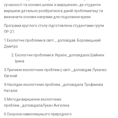
сучасності та основні шляхи їх вирішення», де студенти
вирішили детально розібратися в даній проблематиці та
визначити основні напрями для подолання кризи.
Програма круглого столу підготовлена студентами групи
ПР-21:
1.Екологічні проблеми в світі _ доповідав Боровицький
Дмитро
Екологічні проблеми в Україні_доповідала Шайнюк
Ірина
3.Причини екологічних проблем у світі._доповідав Лукачко
Євгеній
4.Наслідки екологічних проблем._доповідала Трофімова
Наталія
5.Методи вирішення екологічних
проблем._доповідалаЛукач Ангеліна
6.Охорона навколишнього природного