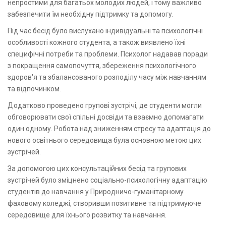
непростими для багатьох молодих людей, і тому важливо
забезпечити їм необхідну підтримку та допомогу.
Під час бесід було вислухано індивідуальні та психологічні
особливості кожного студента, а також виявлено їхні
специфічні потреби та проблеми. Психолог надавав поради
з покращення самопочуття, збереження психологічного
здоров'я та збалансованого розподілу часу між навчанням
та відпочинком.
Додатково проведено групові зустрічі, де студенти могли
обговорювати свої спільні досвіди та взаємно допомагати
один одному. Робота над зниженням стресу та адаптація до
нового освітнього середовища була основною метою цих
зустрічей.
За допомогою цих консультаційних бесід та групових
зустрічей було зміцнено соціально-психологічну адаптацію
студентів до навчання у Природничо-гуманітарному
фаховому коледжі, створивши позитивне та підтримуюче
середовище для їхнього розвитку та навчання.