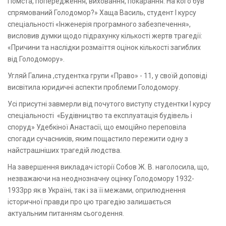
Помста, попередження, виховання, покарання. На кого був
спрямований Голодомор?» Хаща Василь, студент І курсу
спеціальності «Інженерія програмного забезпечення»,
висловив думки щодо підрахунку кількості жертв трагедії:
«Причини та наслідки розмаїття оцінок кількості загиблих
від Голодомору».
Угляй Галина ,студентка групи «Право» - 11, у своїй доповіді
висвітила юридичні аспекти проблеми Голодомору.
Усі присутні завмерли від почутого виступу студентки І курсу
спеціальності «Будівництво та експлуатація будівель і
споруд» Удебкіної Анастасії, що емоційно переповіла
спогади сучасників, яким пощастило пережити одну з
найстрашніших трагедій людства.
На завершення викладач історії Собов Ж. В. наголосила, що,
незважаючи на неоднозначну оцінку Голодомору 1932-
1933рр як в Україні, так і за її межами, оприлюднення
історичної правди про цю трагедію залишається
актуальним питанням сьогодення.