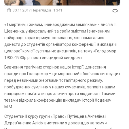
30.11.2017
Переглядів: 1 341
« І мертвим, і живим, і ненародженим землякам» - вислів Т.
Шевченка, універсальний за своїм змістом і значенням,
найкраще характеризує посилання, яке намагалися
донести до студентів організатори конференції, викладачі
циклової комісії суспільних дисциплін, на тему «Голодомор
1932-1933р.р. постгеноцидний синдром».
Вивчення трагічних сторінок нашої історії, донесення
правди про Голодомор – це моральний обов’язок нині сущих
перед невинними жертвами тоталітарного режиму,
пробудження сумління у наших сучасників, заповіт нашим
нащадкам пам’ятати про злочин проти людяності. Такими
тезами відкрила конференцію викладач історії Ходанич
М.М.
Студентки ІІ курсу групи «Право» Путінцева Ангеліна і
Дерев’яненко Алісія виступили з доповіддю на тему «