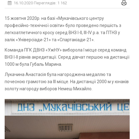
16.10.2020
Переглядів: 1 162
15 жовтня 2020р. на базі «Мукачівського центру
професійно-технічної освіти» було проведено першість з
легкоатлетичного кросу серед ВНЗ І-ІІ, ІІІ-IV р.а. та ПТНЗ у
залік «Універсіади-21» та «Спартакіади-21».
Команда ПГК ДВНЗ «УжНУ» виборола І місце серед команд
ВНЗ І-ІІ рівнів акредитації. Серед дівчат першою на дистанції
1000 м була Губаль Марина.
Лукачина Анастасія була нагороджена медаллю та
почесною грамотою за ІІІ місце. На дистанції 2000 м у юнаків
золоту нагороду виборов Немеш Михайло.