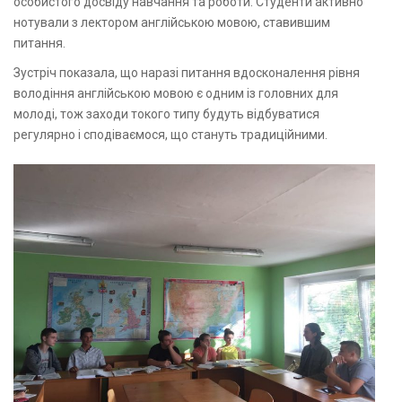
особистого досвіду навчання та роботи. Студенти активно
нотували з лектором англійською мовою, ставившим
питання.
Зустріч показала, що наразі питання вдосконалення рівня
володіння англійською мовою є одним із головних для
молоді, тож заходи токого типу будуть відбуватися
регулярно і сподіваємося, що стануть традиційними.