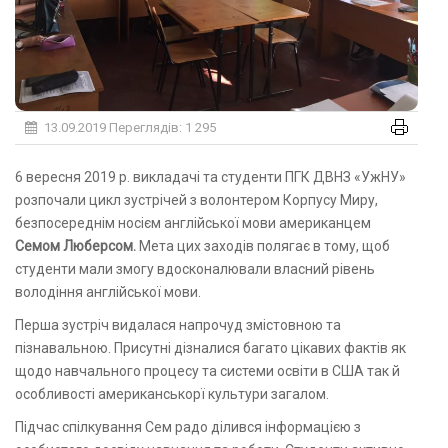
13.09.2019
Переглядів: 1 295
6 вересня 2019 р. викладачі та студенти ПГК ДВНЗ «УжНУ»
розпочали цикл зустрічей з волонтером Корпусу Миру,
безпосереднім носієм англійської мови американцем
Семом Люберсом.
Мета цих заходів полягає в тому, щоб
студенти мали змогу вдосконалювали власний рівень
володіння англійської мови.
Перша зустріч видалася напрочуд змістовною та
пізнавальною. Присутні дізналися багато цікавих фактів як
щодо навчального процесу та системи освіти в США так й
особливості американськорї культури загалом.
Підчас спілкування Сем радо ділився інформацією з