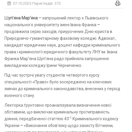
07.10.2025
Переглядів: 373
Шуп’яна Мар’яна –
запрошений лектор з Львівського
національного університету імені Івана Франка
–
продовжила серію заходів, приурочених Дню юриста в
Природничо-гуманітарному фаховому коледжі. Адвокат,
кандидат юридичних наук, доцент кафедри кримінального
права і кримінології юридичного факультету ЛНУ ім. Івана
Франка Мар’яна Шуп’яна радо прийняла запрошення
викладачки коледжу Ірини Черниченко.
Під час зустрічі увагу студентів четвертого курсу
спеціальності «Право» було зосереджено на ключових
змінах до кримінального законодавства, внесених у період
воєнного стану.
Лекторка ґрунтовно проаналізувала визначення нової
обставини, що виключає кримінальну протиправність
-1
діяння, передбаченої статтею 43
Кримінального кодексу
України
–
«Виконання обов’язку щодо захисту Вітчизни,