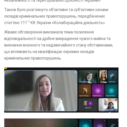
незалежності та територіальної цілісності України».
Також було розглянуто об’єктивні та суб’єктивні ознаки
складів кримінальних правопорушень, передбачених
-1
статтею 111
КК України «Колабораційна діяльність».
Жваве обговорення викликала тема посилення
відповідальності за дрібне викрадення чужого майна та
визнання воєнного та надзвичайного стану обставинами,
що впливають на кваліфікацію окремих складів
кримінальних правопорушень.