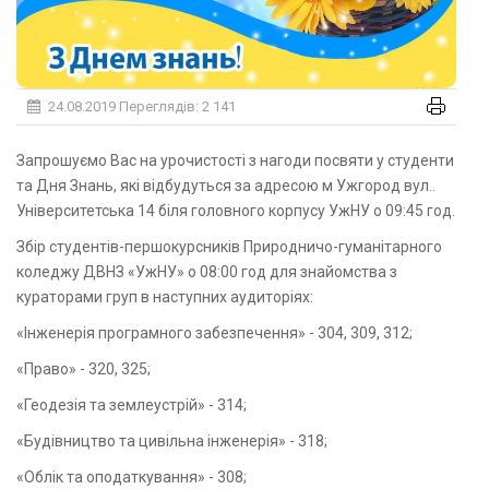
24.08.2019
Переглядів: 2 141
Запрошуємо Вас на урочистості з нагоди посвяти у студенти
та Дня Знань, які відбудуться за адресою м Ужгород вул..
Університетська 14 біля головного корпусу УжНУ о 09:45 год.
Збір студентів-першокурсників Природничо-гуманітарного
коледжу ДВНЗ «УжНУ» о 08:00 год для знайомства з
кураторами груп в наступних аудиторіях:
«Інженерія програмного забезпечення» - 304, 309, 312;
«Право» - 320, 325;
«Геодезія та землеустрій» - 314;
«Будівництво та цивільна інженерія» - 318;
«Облік та оподаткування» - 308;