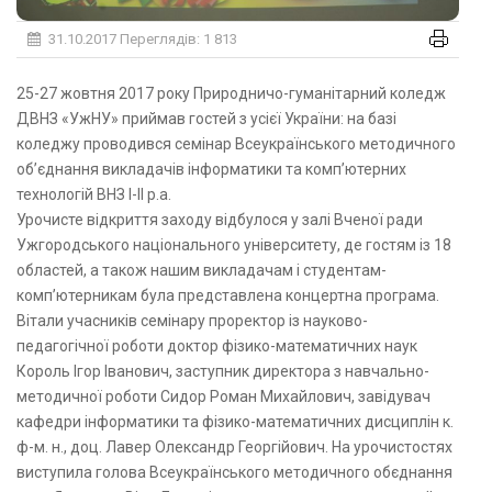
31.10.2017
Переглядів: 1 813
25-27 жовтня 2017 року Природничо-гуманітарний коледж
ДВНЗ «УжНУ» приймав гостей з усієї України: на базі
коледжу проводився семінар Всеукраїнського методичного
об’єднання викладачів інформатики та комп’ютерних
технологій ВНЗ І-ІІ р.а.
Урочисте відкриття заходу відбулося у залі Вченої ради
Ужгородського національного університету, де гостям із 18
областей, а також нашим викладачам і студентам-
комп’ютерникам була представлена концертна програма.
Вітали учасників семінару проректор із науково-
педагогічної роботи доктор фізико-математичних наук
Король Ігор Іванович, заступник директора з навчально-
методичної роботи Сидор Роман Михайлович, завідувач
кафедри інформатики та фізико-математичних дисциплін к.
ф-м. н., доц. Лавер Олександр Георгійович. На урочистостях
виступила голова Всеукраїнського методичного обєднання