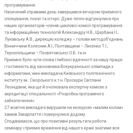
програмування.
Насичений справами день завершився вечором приємного
спілкування, поезії та історії. Дуже тепло відгукнулися про
наших організаторів-членів циклової комісії програмування
та інформаційних технологій Александру Н.В., Щербана І.І.,
Лукавську А.В., дирекцію коледжу – голови методоб’єднань
Вінниччини Колесник А.І., Полтавщини – Лисенко Т.І.,
Тернопільщини – Посвятовської О.Б. та ін.
Приємно було чути слова глибокої вдячності за нашу працю
і гостинність від засновника Всеукраїнської олімпіади з
інформатики, нині-викладача Київського політехнічного
інституту ім.. Сікорського к.т.н. Проскури Світлани
Леонідівни, яка ще й очолювала експертну комісію з
акредитації спеціальності «Розробка програмного
забезпечення».
27 жовтня викладачі вирушили на екскурсію «малим колом»
замків Закарпаття і повернулися додому.
Сподіваємося, що про позитивні результати роботи
семінару і приємні враження від нашого краю знатиме вся