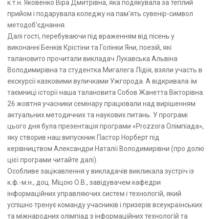
к.т.н. Яковенко Віра Дмитрівна, яка подякувала за теплий
прийом і подарувала коледжу на пам'ять сувенір-символ
методоб’єднання.
Далі гості, перебуваючи під враженням від пісень у
виконанні Бенків Крістіни та Голінки Яни, поезій, які
талановито прочитали викладач Лукавська Альвіна
Володимирівна та студентка Мигалега Лідія, взяли участь в
екскурсії казковими вуличками Ужгорода. А відкривала їм
таємниці історії наша талановита Собов Жанетта Вікторівна.
26 жовтня учасники семінару працювали над вирішенням
актуальних методичних та наукових питань. У програмі
цього дня була презентація програми «Prozzora Олімпіада»,
яку створив наш випускник Пастор Норберт під
керівництвом Александри Наталії Володимирівни (про долю
цієї програми читайте далі).
Особливе зацікавлення у викладачів викликала зустріч із
к.ф.-м.н., доц. Міцою О.В., завідувачем кафедри
інформаційних управляючих систем і технологій, який
успішно тренує команду учасників і призерів всеукраїнських
та міжнародних олімпіад з інформаційних технологій та