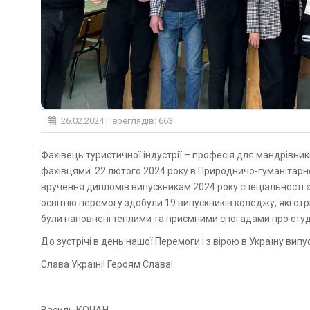
26.02.2024
Переглядів: 663
Фахівець туристичної індустрії – професія для мандрівників. Туристична сфера Закарпаття підсилилася новими
фахівцями. 22 лютого 2024 року в Природничо-гуманітар
вручення дипломів випускникам 2024 року спеціальності «
освітню перемогу здобули 19 випускників коледжу, які о
були наповнені теплими та приємними спогадами про сту
До зустрічі в день нашої Перемоги і з вірою в Україну вип
Слава Україні! Героям Слава!