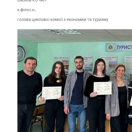
Василь КОЧАН
к.філос.н.,
голова циклової комісії з економіки та туризму