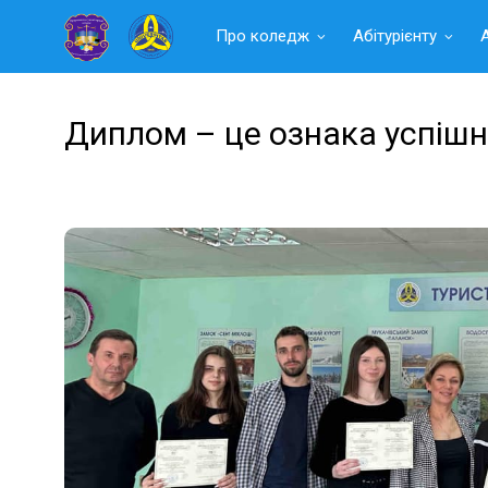
Читать
Про коледж
Абітурієнту
далее
Диплом – це ознака успіш