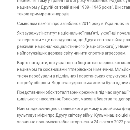
перемоги. Тому у травні того ж року Верховною Радою бу
нацизмом у Другій світовій війні 1939–1945 років". Він ста
також примирення народів.
Символом пам’яті про загиблих з 2014 року в Україні, як і в 
Як зауважує Інститут національної пам’яті, українці почал
та перемоги – це нагадування, що Друга світова війна р
режимів: націонал-соціалістичного (нацистського) у Німе
найпотужніших держав світу чинити спротив агресорам.
Варто нагадати, що українці на боці антигітлерівської коа
нацизмом та союзниками гітлерівської Німеччини. Мільйони
тисяч перебували в підпільних і повстанських структурах.
потребу оборони. Водночас українська земля була одним з
Представники обох тоталітарних режимів під час окупації
цивільного населення: Голокост, масові вбивства та депор
Нині спадкоємницею сталінського режиму є російська фе
культивує міфи про Другу світову війну. Кульмінацією цієї 
злочинне повномасштабне вторгнення 24 лютого 2022 рок