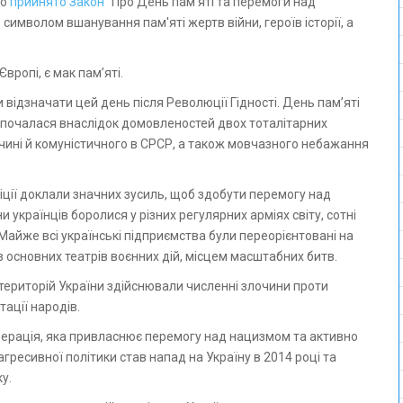
ло
прийнято Закон
"Про День пам’яті та перемоги над
в символом вшанування пам'яті жертв війни, героїв історії, а
Європі, є мак пам’яті.
и відзначати цей день після Революції Гідності. День пам’яті
озпочалася внаслідок домовленостей двох тоталітарних
ччині й комуністичного в СРСР, а також мовчазного небажання
ліції доклали значних зусиль, щоб здобути перемогу над
 українців боролися у різних регулярних арміях світу, сотні
 Майже всі українські підприємства були переорієнтовані на
 основних театрів воєнних дій, місцем масштабних битв.
 територій України здійснювали численні злочини проти
тації народів.
дерація, яка привласнює перемогу над нацизмом та активно
агресивної політики став напад на Україну в 2014 році та
у.