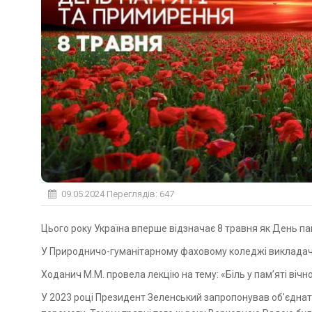
09.05.2024
Переглядів: 647
Цього року Україна вперше відзначає 8 травня як День пам
У Природничо-гуманітарному фаховому коледжі викладач 
Ходанич М.М. провела лекцію на тему: «Біль у пам’яті вічн
У 2023 році Президент Зеленський запропонував об'єднати