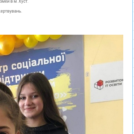
мей в м. Хуст.
жертвувань.