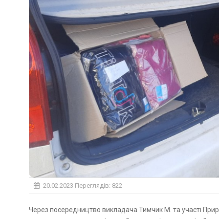
20.02.2023
Переглядів: 822
Через посередництво викладача Тимчик М. та участі Природничо-гуманітарного фахового коледжу ДВНЗ "УжНУ" було