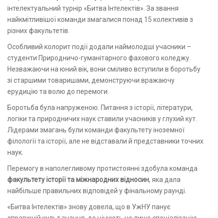
інтелектуальний турнір «Битва Інтелектів». За звання
найкмітливішої команди змагалися понад 15 колективів з
різних факультетів.
Особливий колорит події додали наймолодші учасники –
студенти Природничо-гуманітарного фахового коледжу.
Незважаючи на юний вік, вони сміливо вступили в боротьбу
зі старшими товаришами, демонструючи вражаючу
ерудицію та волю до перемоги.
Боротьба була напруженою. Питання з історії, літератури,
логіки та природничих наук ставили учасників у глухий кут.
Лідерами змагань були команди факультету іноземної
філології та історії, але не відставали й представники точних
наук.
Перемогу в наполегливому протистоянні здобула команда
факультету історії та міжнародних відносин
, яка дала
найбільше правильних відповідей у фінальному раунді.
«Битва Інтелектів» знову довела, що в УжНУ панує
справжній культ знання, де цінують не лише спеціалізацію,