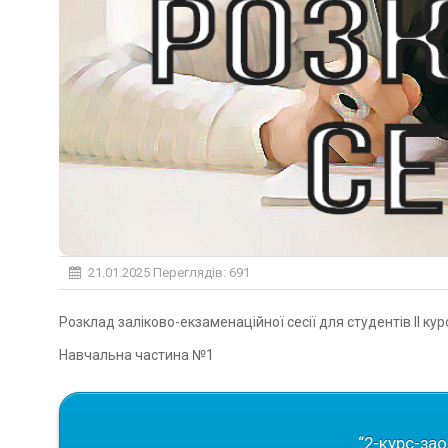
21.01.2025
Переглядів: 691
Розклад заліково-екзаменаційної сесії для студентів ІІ к
Навчальна частина №1
“2-курс-зао