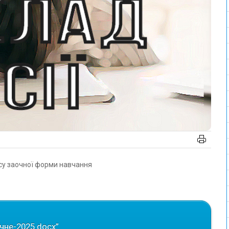
урсу заочної форми навчання
чне-2025.docx”