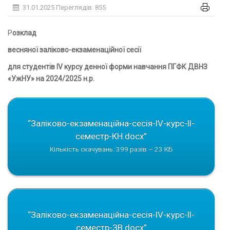
31.01.2025
Переглядів: 855
Розклад
весняної заліково-екзаменаційної сесії
для студентів І
V
курсу денної форми навчання ПГФК ДВНЗ
«УжНУ» на 2024/2025 н.р.
“Заліково-екзаменаційна-сесія-IV-курс-ІІ-
семестр-КН.docx”
Кількість скачувань: 399 разів – 23 КБ
“Заліково-екзаменаційна-сесія-IV-курс-ІІ-
семестр-ЗВ.docx”