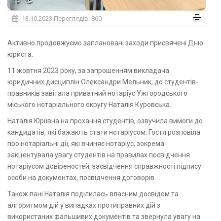
13.10.2023
Переглядів: 860
Активно продовжуємо заплановані заходи присвячені Дню
юриста.
11 жовтня 2023 року, за запрошенням викладача
юридичних дисциплін Олександри Мельник, до студентів-
правників завітала приватний нотаріус Ужгородського
міського нотаріального округу Наталія Куровська.
Наталія Юріївна на прохання студентів, озвучила вимоги до
кандидатів, які бажають стати нотаріусом. Гостя розповіла
про нотаріальні дії, які вчиняє нотаріус, зокрема
закцентувала увагу студентів на правилах посвідчення
нотаріусом довіреностей, засвідчення справжності підпису
особи на документах, посвідчення договорів.
Також пані Наталія поділилась власним досвідом та
алгоритмом дій у випадках протиправних дій з
використаних фальшивих документів та звернула увагу на