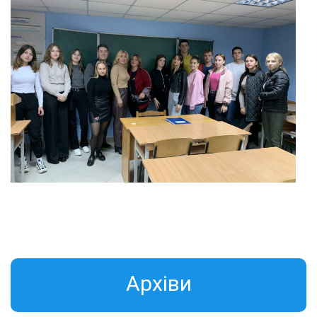
Aрхіви