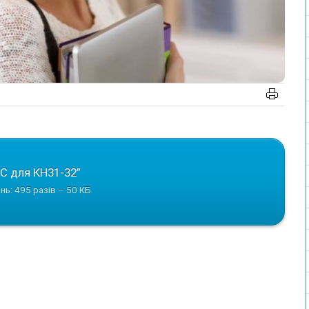
С для КН31-32”
нь: 495 разів – 50 КБ