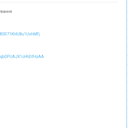
ування
I85R71KhIU8u1UohMFj
iqbDPUAJX1cHhDfHzAA