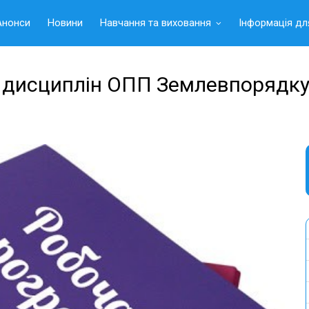
Анонси
Новини
Навчання та виховання
Інформація дл
и дисциплін ОПП Землевпорядк