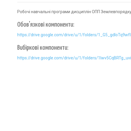
Робочі навчальні програми дисциплін ОПП Землевпорядк
Обов'язкові компоненти:
https://drive.google.com/
drive/u/1/folders/1_G5_
gdIoTq9wf
Вибіркові компоненти:
https://drive.google.com/
drive/u/1/folders/1Iwv5CqBRTg_
uv