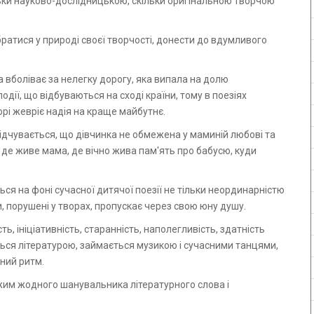
ратися у природі своєї творчості, донести до вдумливого
 вболіває за нелегку дорогу, яка випала на долю
дії, що відбуваються на сході країни, тому в поезіях
рі жевріє надія на краще майбутнє.
відчувається, що дівчинка не обмежена у маминій любові та
, де живе мама, де вічно жива пам'ять про бабусю, куди
ся на фоні сучасної дитячої поезії не тільки неординарністю
и, порушені у творах, пропускає через свою юну душу.
, ініціативність, старанність, наполегливість, здатність
ться літературою, займається музикою і сучасними танцями,
дний ритм.
им жодного шанувальника літературного слова і