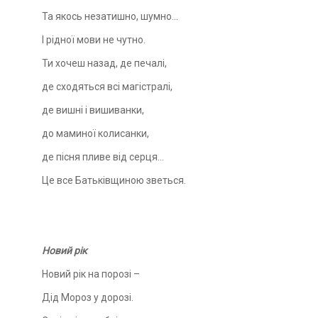
Та якось незатишно, шумно…
І рідної мови не чутно.
Ти хочеш назад, де печалі,
де сходяться всі магістралі,
де вишні і вишиванки,
до маминої колисанки,
де пісня пливе від серця…
Це все Батьківщиною зветься.
Новий рік
Новий рік на порозі –
Дід Мороз у дорозі.