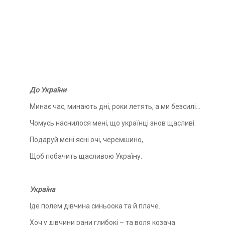
вик
До України
Минає час, минають дні, роки летять, а ми безсилі…
Чомусь наснилося мені, що українці знов щасливі.
Подаруй мені ясні очі, черемшино,
Щоб побачить щасливою Україну.
Україна
Іде полем дівчина синьоока та й плаче.
Хоч у дівчини рани глибокі – та воля козача.