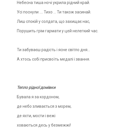
Небесна тиша ночі укрила рідний край.
Усі поснули …. Тихо … Ти також засинай.
Лиш спокій у солдата, що захищає нас,
Порушить грім гармати у цей нелегкий час.
Ти забуваєш радість і ясне світло дня…
А хтось собі присвоїть медалі і звання.
Тепло рідної домівки
Бувала я за кордоном,
де небо зливається з морем,
де яхти, мости і вежі
ховаються десь у безмежжі!