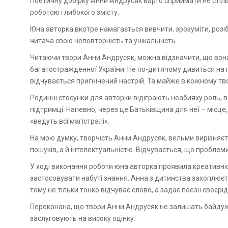
Поетичну добірку Анни Андрусяк варто сприймати не стільки науково-дослідницькою, скільки оригінальною творчою
роботою глибокого змісту.
Юна авторка вкотре намагається вивчити, зрозуміти, розіб
читача свою неповторність та унікальність.
Читаючи твори Анни Андрусяк, можна відзначити, що вона
багатостражденної України. Не по-дитячому дивиться на по
відчувається пригнічений настрій. Та майже в кожному тво
Родинні стосунки для авторки відіграють неабияку роль, 
підтримці. Напевно, через це Батьківщина для неї – місце
«ведуть всі магістралі».
На мою думку, творчість Анни Андрусяк, вельми вирізняєть
пошуків, а й інтелектуальністю. Відчувається, що проблем
У ході виконання роботи юна авторка проявила креативність
застосовувати набуті знання. Анна з дитинства захоплює
тому не тільки тонко відчуває слово, а задає поезії своєрі
Переконана, що твори Анни Андрусяк не залишать байдуж
заслуговують на високу оцінку.