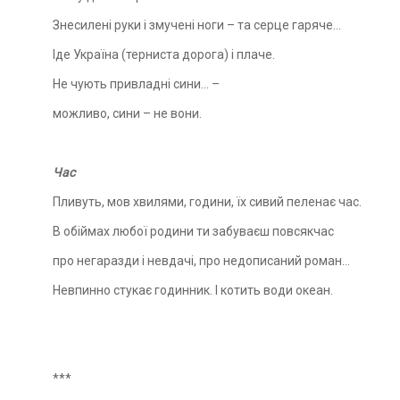
Знесилені руки і змучені ноги – та серце гаряче…
Іде Україна (терниста дорога) і плаче.
Не чують привладні сини… –
можливо, сини – не вони.
Час
Пливуть, мов хвилями, години, їх сивий пеленає час.
В обіймах любої родини ти забуваєш повсякчас
про негаразди і невдачі, про недописаний роман...
Невпинно стукає годинник. І котить води океан.
***