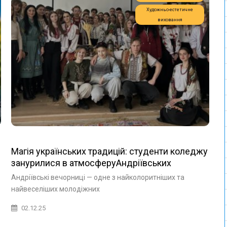
Художньо-естетичне
виховання
Магія українських традицій: студенти коледжу
занурилися в атмосферуАндріївських
вечорниць на філологічному факультеті
Андріївські вечорниці — одне з найколоритніших та
найвеселіших молодіжних
02.12.25