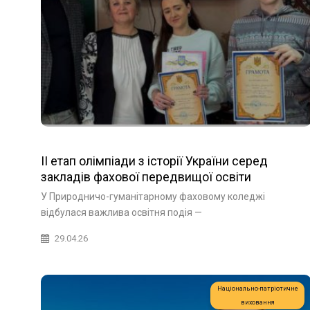
ІІ етап олімпіади з історії України серед
закладів фахової передвищої освіти
У Природничо-гуманітарному фаховому коледжі
відбулася важлива освітня подія —
29.04.26
Національно-патріотичне
виховання