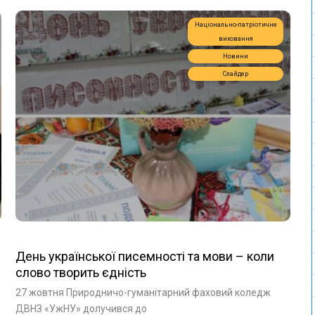
Національно-патріотичне
виховання
Новини
Слайдер
День української писемності та мови – коли
слово творить єдність
27 жовтня Природничо-гуманітарний фаховий коледж
ДВНЗ «УжНУ» долучився до