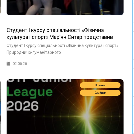
Студент І курсу спеціальності «Фізична
культура і спорт» Мар’ян Ситар представив
Україну на Чемпіонаті світу
Студент І курсу спеціальності «Фізична культура і спорт»
Природничо-гуманітарного
02.06.26
Новини
Слайдер