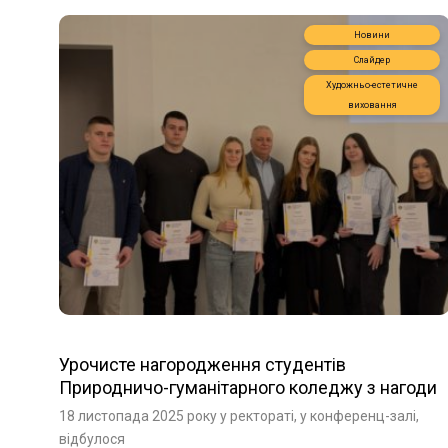
Новини
Слайдер
Художньо-естетичне
виховання
Урочисте нагородження студентів
Природничо-гуманітарного коледжу з нагоди
Дня студента
18 листопада 2025 року у ректораті, у конференц-залі,
відбулося