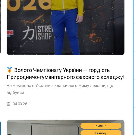
Золото Чемпіонату України — гордість
Природничо-гуманітарного фахового коледжу!
На Чемпіонаті України з класичного жиму лежачи, що
відбувся
04.03.26
Новини
Слайдер