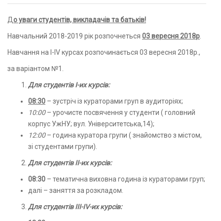
До уваги студентів, викладачів та батьків!
Навчальний 2018-2019 рік розпочнеться
03 вересня 2018р
.
Навчання на І-ІV курсах розпочинається 03 вересня 2018р.,
за варіантом №1.
Для студентів І-их курсів:
08:30
– зустріч із кураторами груп в аудиторіях;
10:00
– урочисте посвячення у студенти ( головний
корпус УжНУ; вул. Університетська,14);
12:00
– година куратора групи ( знайомство з містом,
зі студентами групи).
Для студентів ІІ-их курсів:
08:30
– тематична виховна година із кураторами груп;
далі – заняття за розкладом.
Для студентів ІІІ-ІV-их курсів: