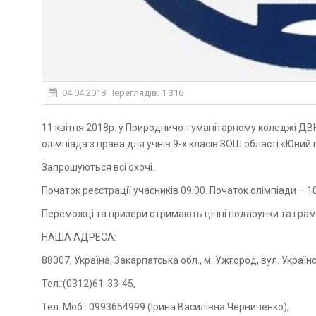
04.04.2018
Переглядів: 1 316
11 квітня 2018р. у Природничо-гуманітарному коледжі ДВНЗ «Ужгородський національний університет» відбудеться
олімпіада з права для учнів 9-х класів ЗОШ області «Юний
Запрошуються всі охочі.
Початок реєстрації учасників 09:00. Початок олімпіади – 10
Переможці та призери отримають цінні подарунки та грам
НАША АДРЕСА:
88007, Україна, Закарпатська обл., м. Ужгород, вул. Українс
Тел.:(0312)61-33-45,
Тел. Моб.: 0993654999 (Ірина Василівна Черниченко),