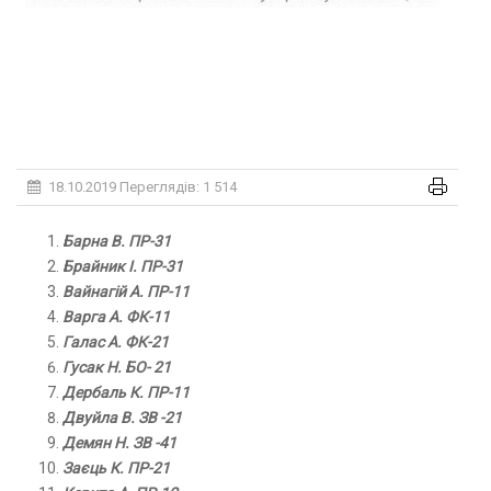
18.10.2019
Переглядів: 1 514
Барна В. ПР-31
Брайник І. ПР-31
Вайнагій А. ПР-11
Варга А. ФК-11
Галас А. ФК-21
Гусак Н. БО- 21
Дербаль К. ПР-11
Двуйла В. ЗВ -21
Демян Н. ЗВ -41
Заєць К. ПР-21