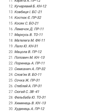
Керита А. ПР-12
Кучерявий Б. КН-12
Ковбиця І. БС -21
Костюк Є. ПР-32
Косяк С. БО-21
Лемачок Д. ПР-11
Маркусь В. ТО-11
Мателега М. ФК-11
Лало Ю. КН-31
Мацола В. ПР-12
Попович М. КН -13
Поринець А. ПР-11
Симканич А. ПР-32
Слов’як В. БО-11
Сочка Ж. ПР-31
Стеблей А. ПР-31
Сюгай С. ЗВ -41
Фельбаба Ю. ТО-31
Химинець В. КН -13
Худинець А. ПР-12