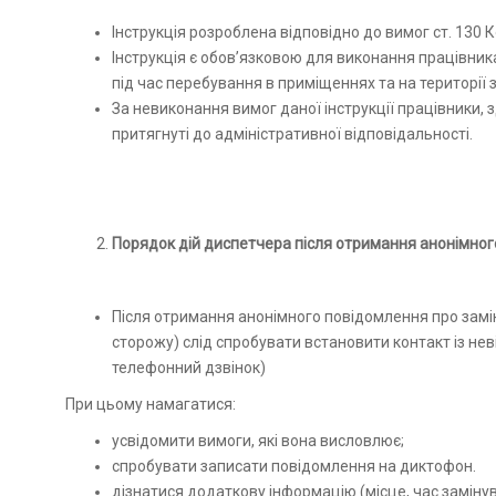
Інструкція розроблена відповідно до вимог ст. 130 
Інструкція є обов’язковою для виконання працівни
під час перебування в приміщеннях та на території з
За невиконання вимог даної інструкції працівники,
притягнуті до адміністративної відповідальності.
Порядок дій диспетчера після отримання анонімног
Після отримання анонімного повідомлення про зам
сторожу) слід спробувати встановити контакт із не
телефонний дзвінок)
При цьому намагатися:
усвідомити вимоги, які вона висловлює;
спробувати записати повідомлення на диктофон.
дізнатися додаткову інформацію (місце, час заміну