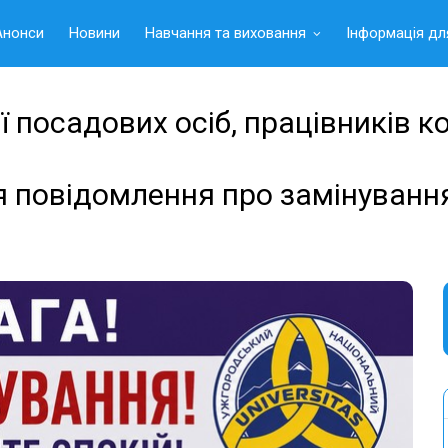
Анонси
Новини
Навчання та виховання
Інформація дл
 посадових осіб, працівників к
я повідомлення про замінуванн