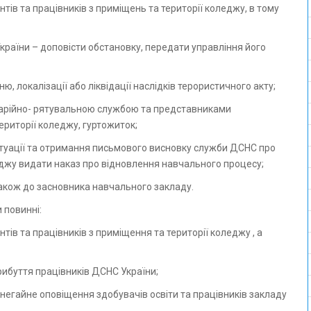
нтів та працівників з приміщень та території коледжу, в тому
України – доповісти обстановку, передати управління його
, локалізації або ліквідації наслідків терористичного акту;
 аварійно- рятувальною службою та представниками
ериторії коледжу, гуртожиток;
ї ситуації та отримання письмового висновку служби ДСНС про
леджу видати наказ про відновлення навчального процесу;
 також до засновника навчального закладу.
 повинні:
нтів та працівників з приміщення та території коледжу , а
рибуття працівників ДСНС України;
 негайне оповіщення здобувачів освіти та працівників закладу