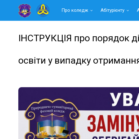
Читать
Про коледж
Абітурієнту
далее
ІНСТРУКЦІЯ про порядок дії
освіти у випадку отриманн