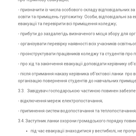
- призначити із числа особового складу відповідальних з
освіти та приміщень гуртожитку. Особи, відповідальні за
евакуації та перевірити всі приміщення коледжу;
- прибути до заздалегідь визначеного місця збору для орга
- організувати перевірку наявності всіх учасників освітньо
- проінструктувати працівників коледжу та студентів про п
- про хід та закінчення евакуації доповідати керівнику об’
- після отримання наказу керівника об’єктової ланки про
організацію повернення студентів до навчальних приміщень
3.3. Завідувач господарською частиною повинен забезпе
- відключення мереж електропостачання;
- припинення систем водопостачання та теплопостачання
3.4. Заступник ланки охорони громадського порядку повин
під час евакуації знаходитися у вестибюлі, не про