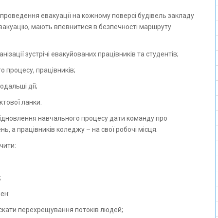
а проведення евакуації на кожному поверсі будівель закладу
 евакуацію, мають впевнитися в безпечності маршруту
нізації зустрічі евакуйованих працівників та студентів;
го процесу, працівників;
одальші дії;
єктової ланки.
 відновлення навчального процесу дати команду про
, а працівників коледжу – на свої робочі місця.
чити:
;
ен:
пускати перехрещування потоків людей;