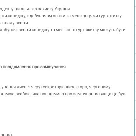
Кодексу цивільного захисту України.
ками коледжу, здобувачам освіти та мешканцями гуртожитку
акладу освіти.
 здобувачі освіти коледжу та мешканці гуртожитку можуть бути
о повідомлення про замінування
інування диспетчеру (секретарю директора, черговому
відомою особою, яка повідомила про замінування (якщо це був
вання):