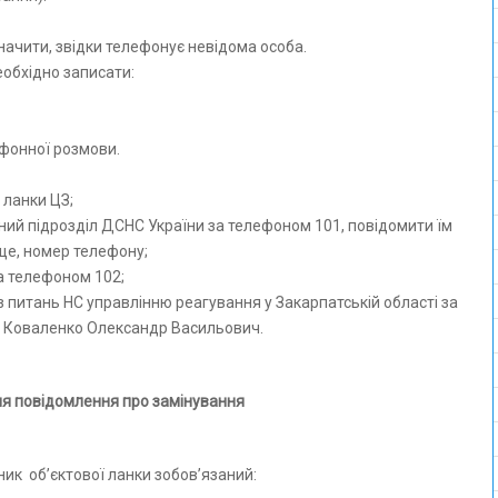
начити, звідки телефонує невідома особа.
еобхідно записати:
ефонної розмови.
 ланки ЦЗ;
ний підрозділ ДСНС України за телефоном 101, повідомити їм
ище, номер телефону;
за телефоном 102;
з питань НС управлінню реагування у Закарпатській області за
я Коваленко Олександр Васильович.
ня повідомлення про замінування
ник об’єктової ланки зобов’язаний: