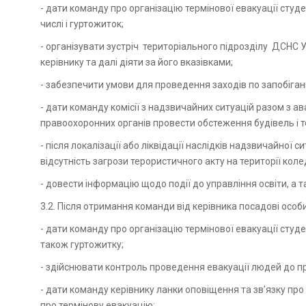
- дати команду про організацію термінової евакуації студе
числі і гуртожиток;
- організувати зустріч територіального підрозділу ДСНС 
керівнику та далі діяти за його вказівками;
- забезпечити умови для проведення заходів по запобіганню
- дати команду комісії з надзвичайних ситуацій разом з
правоохоронних органів провести обстеження будівель і т
- після локалізації або ліквідації наслідків надзвичайно
відсутність загрози терористичного акту на території ко
- довести інформацію щодо події до управління освіти, а
3.2. Після отримання команди від керівника посадові особи
- дати команду про організацію термінової евакуації студе
також гуртожитку;
- здійснювати контроль проведення евакуації людей до п
- дати команду керівнику ланки оповіщення та зв’язку про
про термінову евакуацію;