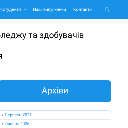
я студентів
Наші випускники
Контакти
Найти:
оледжу та здобувачів
я
Aрхіви
Серпень 2026
Липень 2026