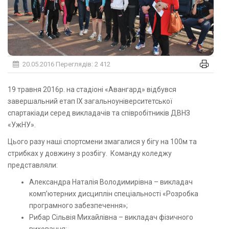
20.05.2016
Переглядів: 2 412
19 травня 2016р. на стадіоні «Авангард» відбувся
завершальний етап ІХ загальноуніверситетської
спартакіади серед викладачів та співробітників ДВНЗ
«УжНУ».
Цього разу наші спортсмени змагалися у бігу на 100м та
стрибках у довжину з розбігу. Команду коледжу
представляли:
Александра Наталія Володимирівна – викладач
комп’ютерних дисциплін спеціальності «Розробка
програмного забезпечення»;
Рибар Сільвія Михайлівна – викладач фізичного
виховання;