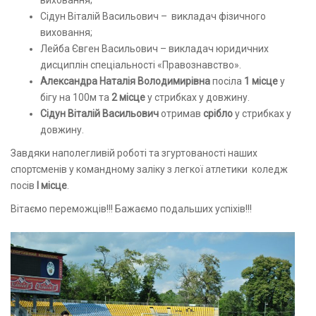
Сідун Віталій Васильович – викладач фізичного
виховання;
Лейба Євген Васильович – викладач юридичних
дисциплін спеціальності «Правознавство».
Александра Наталія Володимирівна
посіла
1 місце
у
бігу на 100м та
2 місце
у стрибках у довжину.
Сідун Віталій Васильович
отримав
срібло
у стрибках у
довжину.
Завдяки наполегливій роботі та згуртованості наших
спортсменів у командному заліку з легкої атлетики коледж
посів
І місце
.
Вітаємо переможців!!! Бажаємо подальших успіхів!!!