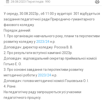
28.08.2023
Переглядів: 990
У середу, 30.08.2023р., об 11:00 у аудиторії 301 відбудеться
засідання педагогічної ради Природничо-гуманітарного
фахового коледжу.
Порядок денний:
1. Про організацію навчального року, плани та перспективи
розвитку коледжу у
2023/24
н.р.
Доповідач: директор коледжу Росоха В. В.
2. Про результати вступної кампанії 2023р.
Доповідач : відповідальний секретар приймальної комісії
Готько Е. О.
3. Про основні завдання та перспективи розвитку
методичної роботи у
2023/24
н.р.
Доповідач: голова методичної комісії Гошовська О. І.
4. Різне.
На педагогічну раду запрошуються усі учасники
педагогічного процесу.