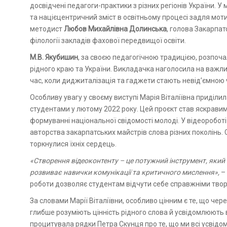
досвідчені педагоги-практики з різних регіонів України. 
та націєцентричний зміст в освітньому процесі задля моти
методист
Любов Михайлівна Долинська
, голова Закарпа
філології закладів фахової передвищої освіти.
М.В. Якубишин
, за своєю педагогічною традицією, розпо
рідного краю та України. Викладачка наголосила на важл
час, коли диджиталізація та гаджети стають невід’ємною 
Особливу увагу у своєму виступі Марія Віталіївна приділи
студентами у лютому 2022 року. Цей проєкт став яскравим
формуванні національної свідомості молоді. У відеороботі
авторства закарпатських майстрів слова різних поколінь. 
торкнулися їхніх сердець.
«Створення відеоконтенту – це потужний інструмент, який н
розвиває навички комунікації та критичного мислення»,
– 
роботи дозволяє студентам відчути себе справжніми творц
За словами Марії Віталіївни, особливо цінним є те, що че
глибше розуміють цінність рідного слова й усвідомлюють 
процитувала рядки Петра Скунця про те, що ми всі усвідом