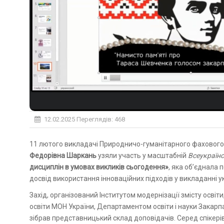
12.02.2025
Переглядів: 468
11 лютого викладачі Природничо-гуманітарного фахово
Федорівна Шаркань
узяли участь у масштабній
Всеукраїнс
дисциплін в умовах викликів сьогодення»
, яка об’єднала 
досвід використання інноваційних підходів у викладанні ук
Захід, організований Інститутом модернізації змісту осв
освіти МОН України, Департаментом освіти і науки Закарп
зібрав представницький склад доповідачів. Серед спікерів 