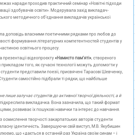
У межах наради проходив практичний семінар «Новітні підходи
вації здобувачів освіти». Модерувала захід викладач-
тського методичного об’єднання викладачів української
чала доповідь власними поетичними рядками про любов до
ивості формування літературних компетентностей студентів у
частиною освітнього процесу.
ла презентації відеопроєкту
«Намисто пам’яті»
, створеного
 прикладом того, як сучасні технології можуть допомогти у
 студенти представили поезії, присвячені Тарасові Шевченку,
Студенти самостійно підібрали ті рядки, що найбільше
е лише залучає студентів до активної творчої діяльності, а й
підкреслила викладачка. Вона зазначила, що такий формат
ями, розвиває їх пошукові навички та інтерес до навчання.
рез осмислення творчості закарпатських авторів студенти
власну ідентичність. Завершуючи свій виступ, М.В. Якубишин
люємо, що «дається в останній раз Україна своїм синам – і