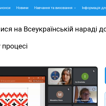
Анонси
Новини
Навчання та виховання
Інформація дл
ися на Всеукраїнській нараді 
 процесі