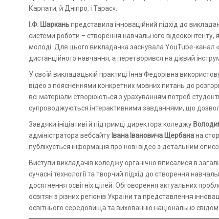
Карпати, й Дніпро, і Тарас».
І.Ф. Шаркань
представила інноваційний підхід до викладанн
системи роботи – створення навчального відеоконтенту,
молоді. Для цього викладачка заснувала YouTube-канал «
дистанційного навчання, а перетворився на дієвий інструм
У своїй викладацькій практиці Інна Федорівна використов
відео з поясненнями конкретних мовних питань до розгорн
всі матеріали створюються з урахуванням потреб студенті
супроводжуються інтерактивними завданнями, що дозволя
Завдяки ініціативі й підтримці директора коледжу
Володи
адміністратора вебсайту
Івана Івановича Щербана
на стор
публікується інформація про нові відео з детальним описом
Виступи викладачів коледжу органічно вписалися в загал
сучасні технології та творчий підхід до створення навча
досягнення освітніх цілей. Обговорення актуальних пробл
освітян з різних регіонів України та представлення інно
освітнього середовища та вихованню національно свідомої 