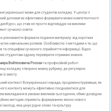
я української мови для студентів коледжу. У центрі її
 який допомагає ефективно формувати мовні компетентності
дисКурс», що став не просто відповіддю на виклики
ент сучасної освіти.
ує різноманітні формати подання матеріалу: від коротких
утих навчальних роликів. Особливістю її методики є те, що
в та специфіки сучасного сприйняття інформації. Відео
є студентам одразу перевірити отримані знання.
мира Войтеховича Росохи
та професійній роботі
інці коледжу створено мовну рубрику, де регулярно
 їх змісту.
ьний контекст Всеукраїнської наради, продемонструвавши, як
льного контенту можуть ефективно поєднуватися для
ем викладання в умовах викликів сьогодення, обмін досвідом
ваційних методик сприяють формуванню якісно нового
молоді, яка цінує рідне слово та культуру.