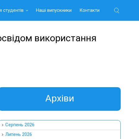
я студентів
Наші випускники
Контакти
Найти:
досвідом використання
Aрхіви
Серпень 2026
Липень 2026