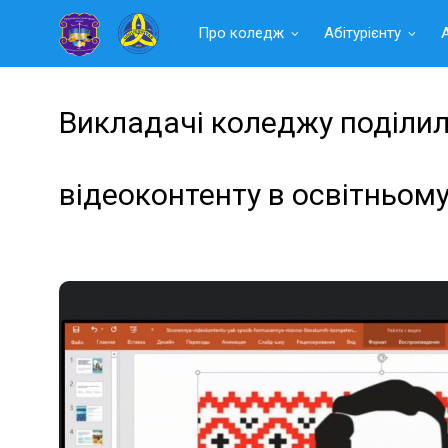
Читать
Про коледж
Абітурієнту
далее
Викладачі коледжу поділил
відеоконтенту в освітньому