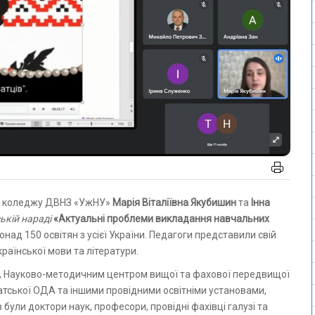
го коледжу ДВНЗ «УжНУ»
Марія Віталіївна Якубишин
та
Інна
ькій нараді
«Актуальні проблеми викладання навчальних
понад 150 освітян з усієї України. Педагоги представили свій
раїнської мови та літератури.
іти, Науково-методичним центром вищої та фахової передвищої
атської ОДА та іншими провідними освітніми установами,
були доктори наук, професори, провідні фахівці галузі та