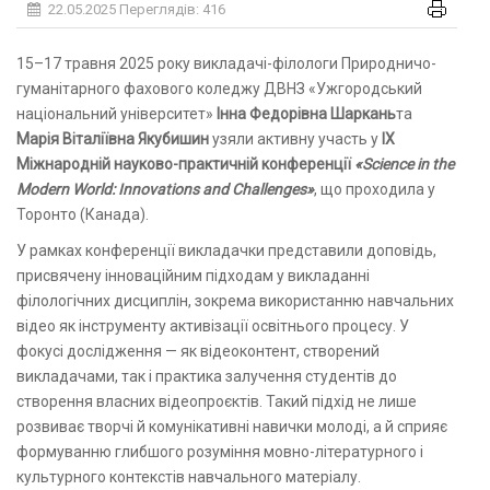
22.05.2025
Переглядів: 416
15–17 травня 2025 року викладачі-філологи Природничо-
гуманітарного фахового коледжу ДВНЗ «Ужгородський
національний університет»
Інна Федорівна Шаркань
та
Марія Віталіївна Якубишин
узяли активну участь у
ІX
Міжнародній науково-практичній конференції
«Science in the
Modern World: Innovations and Challenges»
, що проходила у
Торонто (Канада).
У рамках конференції викладачки представили доповідь,
присвячену інноваційним підходам у викладанні
філологічних дисциплін, зокрема використанню навчальних
відео як інструменту активізації освітнього процесу. У
фокусі дослідження — як відеоконтент, створений
викладачами, так і практика залучення студентів до
створення власних відеопроєктів. Такий підхід не лише
розвиває творчі й комунікативні навички молоді, а й сприяє
формуванню глибшого розуміння мовно-літературного і
культурного контекстів навчального матеріалу.