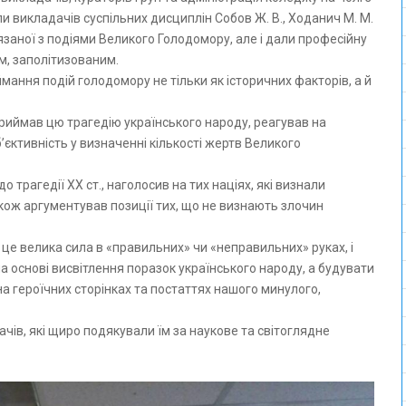
и викладачів суспільних дисциплін Собов Ж. В., Ходанич М. М.
в’язаної з подіями Великого Голодомору, але і дали професійну
м, заполітизованим.
ання подій голодомору не тільки як історичних факторів, а й
риймав цю трагедію українського народу, реагував на
б’єктивність у визначенні кількості жертв Великого
о трагедії ХХ ст., наголосив на тих націях, які визнали
кож аргументував позиції тих, що не визнають злочин
 це велика сила в «правильних» чи «неправильних» руках, і
а основі висвітлення поразок українського народу, а будувати
а героїчних сторінках та постаттях нашого минулого,
ачів, які щиро подякували їм за наукове та світоглядне