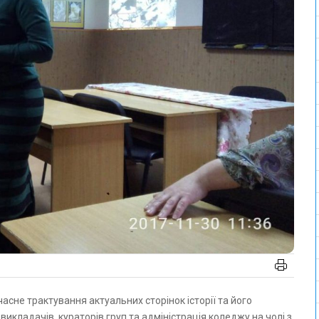
икладачів, кураторів груп та адміністрація коледжу на чолі з