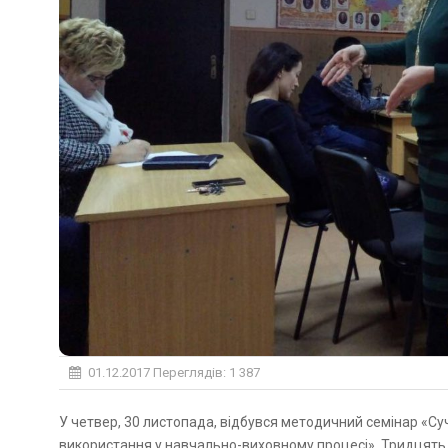
01.12.2017
Переглядів: 1 387
У четвер, 30 листопада, відбувся методичний семінар «Сучасне трактування актуальних сторінок історії та його
використання у навчально-виховному процесі». Тридцять в