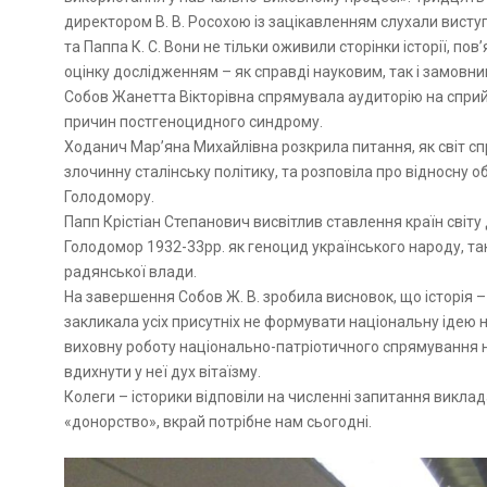
директором В. В. Росохою із зацікавленням слухали виступ
та Паппа К. С. Вони не тільки оживили сторінки історії, по
оцінку дослідженням – як справді науковим, так і замовни
Собов Жанетта Вікторівна спрямувала аудиторію на сприйм
причин постгеноцидного синдрому.
Ходанич Мар’яна Михайлівна розкрила питання, як світ сп
злочинну сталінську політику, та розповіла про відносну о
Голодомору.
Папп Крістіан Степанович висвітлив ставлення країн світу д
Голодомор 1932-33рр. як геноцид українського народу, та
радянської влади.
На завершення Собов Ж. В. зробила висновок, що історія –
закликала усіх присутніх не формувати національну ідею н
виховну роботу національно-патріотичного спрямування н
вдихнути у неї дух вітаїзму.
Колеги – історики відповіли на численні запитання виклад
«донорство», вкрай потрібне нам сьогодні.