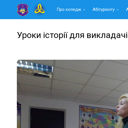
Читать
Про коледж
Абітурієнту
далее
Уроки історії для викладач