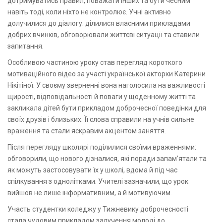
дотримуватись правил, поважати інших та бути чесним
навіть тоді, коли ніхто не контролює. Учні активно
долучилися до діалогу: ділилися власними прикладами
добрих вчинків, обговорювали життєві ситуації та ставили
запитання.
Особливою частиною уроку став перегляд короткого
мотиваційного відео за участі української акторки Катерини
Нікітіної. У своєму зверненні вона наголосила на важливості
щирості, відповідальності й поваги у щоденному житті та
закликала дітей бути прикладом доброчесної поведінки для
своїх друзів і близьких. Її слова справили на учнів сильне
враження та стали яскравим акцентом заняття.
Після перегляду школярі поділилися своїми враженнями:
обговорили, що нового дізналися, які поради запам’ятали та
як можуть застосовувати їх у школі, вдома й під час
спілкування з однолітками. Учителі зазначили, що урок
вийшов не лише інформативним, а й мотивуючим.
Участь студентки коледжу у Тижневику доброчесності
стала чудовим прикладом залучення молоді до