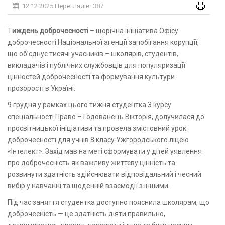
12.12.2025
Переглядів: 387
Тиждень доброчесності
– щорічна ініціатива Офісу
доброчесності Національної агенції запобігання корупції,
що об’єднує тисячі учасників – школярів, студентів,
викладачів і публічних службовців для популяризації
цінностей доброчесності та формування культури
прозорості в Україні.
9 грудня у рамках цього тижня студентка 3 курсу
спеціальності Право ­– Годованець Вікторія, долучилася до
просвітницької ініціативи та провела змістовний урок
доброчесності для учнів 8 класу Ужгородського ліцею
«Інтелект». Захід мав на меті сформувати у дітей уявлення
про доброчесність як важливу життєву цінність та
розвинути здатність здійснювати відповідальний і чесний
вибір у навчанні та щоденній взаємодії з іншими.
Під час заняття студентка доступно пояснила школярам, що
доброчесність — це здатність діяти правильно,