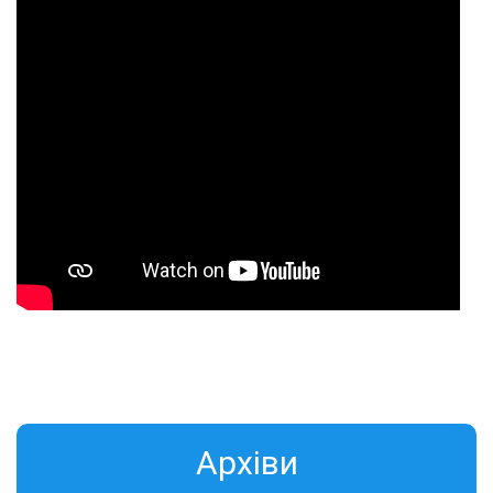
Aрхіви