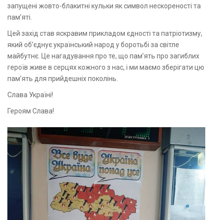
запущені жовто-блакитні кульки як символ нескореності та
пам’яті.
Цей захід став яскравим прикладом єдності та патріотизму,
який об’єднує український народ у боротьбі за світле
майбутнє. Це нагадування про те, що пам’ять про загиблих
героїв живе в серцях кожного з нас, і ми маємо зберігати цю
пам’ять для прийдешніх поколінь.
Слава Україні!
Героям Слава!