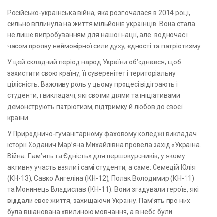
Російсько-українська війна, яка розпочалася в 2014 році,
сильно вплинула на життя мільйонів українців. Вона стала
не лише випробуванням для нашої нації, але водночас і
часом прояву неймовірної сили духу, єдності та патріотизму.
У цей складний період народ України об’єднався, щоб
захистити свою країну, її суверенітет і територіальну
цілісність. Важливу роль у цьому процесі відіграють і
студенти, і викладачі, які своїми діями та ініціативами
демонструють патріотизм, підтримку й любов до своєї
країни.
У Природничо-гуманітарному фаховому коледжі викладач
історії Ходанич Мар’яна Михайлівна провела захід «Україна.
Війна: Пам’ять та Єдність» для першокурсників, у якому
активну участь взяли і самі студенти, а саме: Семедій Юлія
(КН-13), Савко Ангеліна (КН-12), Полак Володимир (КН-11)
та Монинець Владислав (КН-11). Вони згадували героїв, які
віддали своє життя, захищаючи Україну. Пам’ять про них
була вшанована хвилиною мовчання, а в небо були