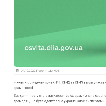
04.10.2022
Переглядів: 908
4 жовтня, студенти груп КН41, КН42 та КН43 взяли участь у національному тестуванні для перевірки власної цифрової
грамотності.
Завдання тесту систематизовані за сферами знань європ
громадян, що була адаптована українськими експертами.