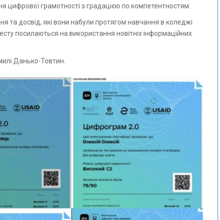
вня цифрової грамотності з градацією по компетентностям.
ня та досвід, які вони набули протягом навчання в коледжі
 тесту посилаються на використання новітніх інформаційних
илі Данько-Товтин.