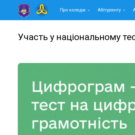
Читать
Про коледж
Абітурієнту
далее
Участь у національному те